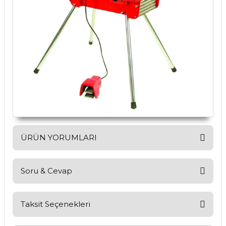
ÜRÜN YORUMLARI
Soru & Cevap
Bu ürüne ilk yorumu siz yapın!
Yorum Yaz
Taksit Seçenekleri
Ürün hakkında henüz soru sorulmamış.