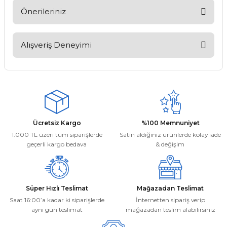
Soru Sor
Önerileriniz
Bu ürünün fiyat bilgisi, resim, ürün açıklamalarında ve diğer
konularda yetersiz gördüğünüz noktaları öneri formunu
Alışveriş Deneyimi
kullanarak tarafımıza iletebilirsiniz.
Görüş ve önerileriniz için teşekkür ederiz.
Kargom ne aşamada lütfen bilgi
verin, size ulaşamıyorum.
Ürün resmi kalitesiz, bozuk veya görüntülenemiyor.
Mehmet Kayış | 17/02/2026
Ürün açıklamasında eksik bilgiler bulunuyor.
Ürün bilgilerinde hatalar bulunuyor.
Deneyimini Paylaş
Ücretsiz Kargo
%100 Memnuniyet
Ürün fiyatı diğer sitelerden daha pahalı.
1.000 TL üzeri tüm siparişlerde
Satın aldığınız ürünlerde kolay iade
Bu ürüne benzer farklı alternatifler olmalı.
geçerli kargo bedava
& değişim
Süper Hızlı Teslimat
Mağazadan Teslimat
Saat 16:00’a kadar ki siparişlerde
İnternetten sipariş verip
aynı gün teslimat
mağazadan teslim alabilirsiniz
Gönder