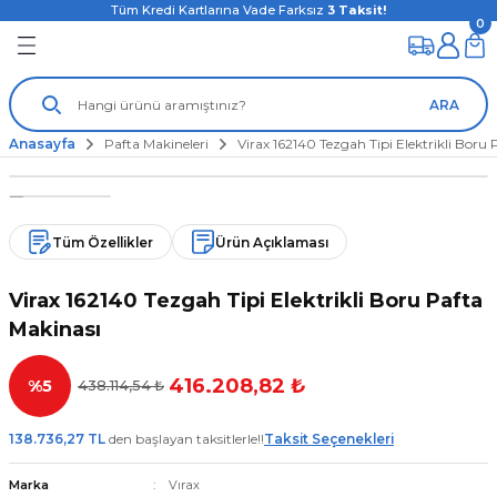
Tüm Kredi Kartlarına Vade Farksız
3
Taksit!
0
ARA
Anasayfa
Pafta Makineleri
Virax 162140 Tezgah Tipi Elektrikli Boru
Tüm Özellikler
Ürün Açıklaması
Virax 162140 Tezgah Tipi Elektrikli Boru Pafta
Makinası
416.208,82 ₺
%5
438.114,54 ₺
138.736,27 TL
den başlayan taksitlerle!!
Taksit Seçenekleri
Marka
Vırax