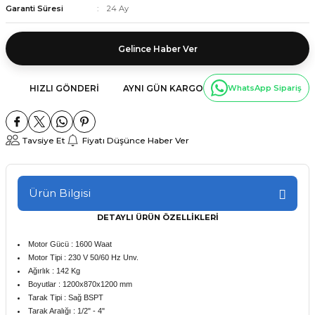
Garanti Süresi
24 Ay
Gelince Haber Ver
HIZLI GÖNDERI
AYNI GÜN KARGO
WhatsApp Sipariş
Tavsiye Et
Fiyatı Düşünce Haber Ver
Ürün Bilgisi
DETAYLI ÜRÜN ÖZELLİKLERİ
Motor Gücü : 1600 Waat
Motor Tipi : 230 V 50/60 Hz Unv.
Ağırlık : 142 Kg
Boyutlar : 1200x870x1200 mm
Tarak Tipi : Sağ BSPT
Tarak Aralığı : 1/2" - 4"