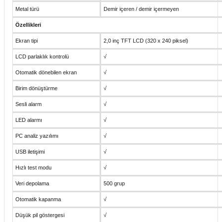
Metal türü
Demir içeren / demir içermeyen
Özellikleri
Ekran tipi
2,0 inç TFT LCD (320 x 240 piksel)
LCD parlaklık kontrolü
√
Otomatik dönebilen ekran
√
Birim dönüştürme
√
Sesli alarm
√
LED alarmı
√
PC analiz yazılımı
√
USB iletişimi
√
Hızlı test modu
√
Veri depolama
500 grup
Otomatik kapanma
√
Düşük pil göstergesi
√