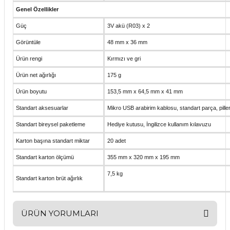
Genel Özellikler
Güç
3V akü (R03) x 2
Görüntüle
48 mm x 36 mm
Ürün rengi
Kırmızı ve gri
Ürün net ağırlığı
175 g
Ürün boyutu
153,5 mm x 64,5 mm x 41 mm
Standart aksesuarlar
Mikro USB arabirim kablosu, standart parça, pille
Standart bireysel paketleme
Hediye kutusu, İngilizce kullanım kılavuzu
Karton başına standart miktar
20 adet
Standart karton ölçümü
355 mm x 320 mm x 195 mm
7,5 kg
Standart karton brüt ağırlık
ÜRÜN YORUMLARI