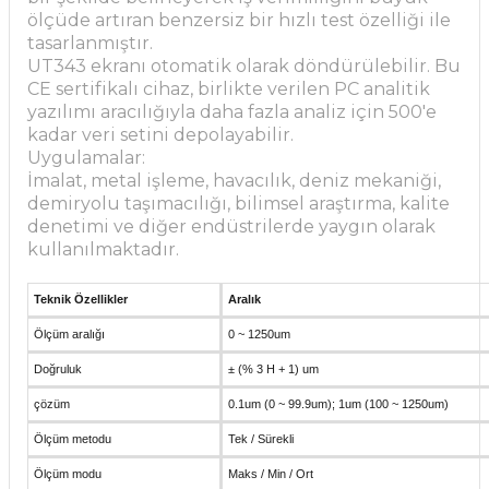
ölçüde artıran benzersiz bir hızlı test özelliği ile
tasarlanmıştır.
UT343 ekranı otomatik olarak döndürülebilir. Bu
CE sertifikalı cihaz, birlikte verilen PC analitik
yazılımı aracılığıyla daha fazla analiz için 500'e
kadar veri setini depolayabilir.
Uygulamalar:
İmalat, metal işleme, havacılık, deniz mekaniği,
demiryolu taşımacılığı, bilimsel araştırma, kalite
denetimi ve diğer endüstrilerde yaygın olarak
kullanılmaktadır.
Teknik Özellikler
Aralık
Ölçüm aralığı
0 ~ 1250um
Doğruluk
± (% 3 H + 1) um
çözüm
0.1um (0 ~ 99.9um); 1um (100 ~ 1250um)
Ölçüm metodu
Tek / Sürekli
Ölçüm modu
Maks / Min / Ort