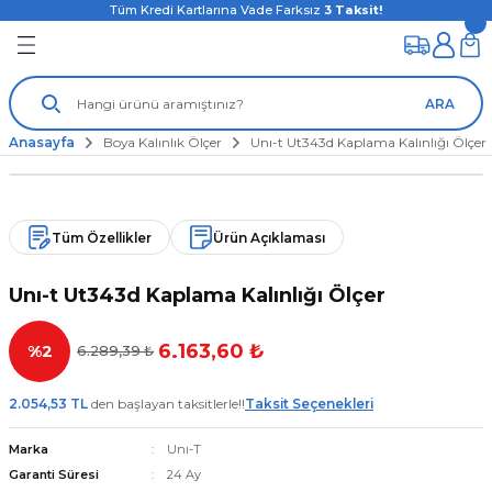
Tüm Kredi Kartlarına Vade Farksız
3
Taksit!
ARA
Anasayfa
Boya Kalınlık Ölçer
Unı-t Ut343d Kaplama Kalınlığı Ölçer
Tüm Özellikler
Ürün Açıklaması
Unı-t Ut343d Kaplama Kalınlığı Ölçer
6.163,60 ₺
%2
6.289,39 ₺
2.054,53 TL
den başlayan taksitlerle!!
Taksit Seçenekleri
Marka
Unı-T
Garanti Süresi
24 Ay