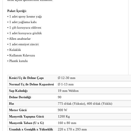
Paket İçeriği:
• 1 adet sprey kesme yağı
• 1 adet yağlama kabı
• 1 çift koruyucu eldiven
• 1 adet koruyucu gözlük
• Allen anahtarlar
• 1 adet emniyet zinciri
• Kulaklık
• Kullanım Kılavuzu
• Plastik kutulu
Kesici Uç ile Delme Çapı
Ø 12-30 mm
Normal Uç ile Delme Kapasitesi
Ø 1-13 mm
Sap Kalınlığı
19 mm Weldon
Delme Derinliği
90
Hız
775 d/dak (Yüksüz), 400 d/dak (Yüklü)
Motor Gücü
900 W
Manyetik Yapışma Gücü
1200 Kg
Manyetik Taban (U x G)
160 x 80 mm
Uzunluk x Genişlik x Yükseklik
220 x 170 x 293 mm