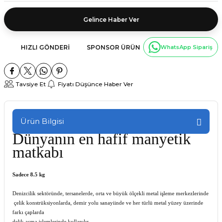
Gelince Haber Ver
HIZLI GÖNDERI
SPONSOR ÜRÜN
WhatsApp Sipariş
Tavsiye Et
Fiyatı Düşünce Haber Ver
Ürün Bilgisi
Dünyanın en hafif manyetik
matkabı
Sadece 8.5 kg
Denizcilik sektöründe, tersanelerde, orta ve büyük ölçekli metal işleme merkezlerinde
çelik konstrüksiyonlarda, demir yolu sanayiinde ve her türlü metal yüzey üzerinde
farkı çaplarda
delik açma işlemlerinde kullanılır.