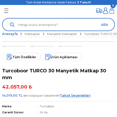
Tüm Kredi Kartlarına Vade Farksız
3
Taksit!
0
ARA
Anasayfa
Matkaplar
Manyetik Matkaplar
Turcoboor TURCO 30
Tüm Özellikler
Ürün Açıklaması
Turcoboor TURCO 30 Manyetik Matkap 30
mm
42.057,00 ₺
14.019,00 TL
den başlayan taksitlerle!!
Taksit Seçenekleri
Marka
Turcoboor
Garanti Süresi
24 Ay