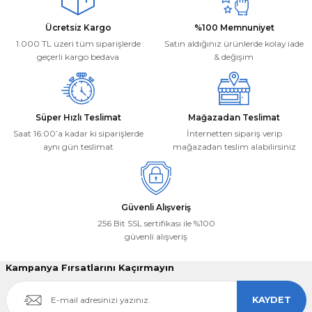
Ürün bilgilerinde hatalar bulunuyor.
Deneyimini Paylaş
Ücretsiz Kargo
%100 Memnuniyet
Ürün fiyatı diğer sitelerden daha pahalı.
1.000 TL üzeri tüm siparişlerde
Satın aldığınız ürünlerde kolay iade
Bu ürüne benzer farklı alternatifler olmalı.
geçerli kargo bedava
& değişim
Süper Hızlı Teslimat
Mağazadan Teslimat
Saat 16:00’a kadar ki siparişlerde
İnternetten sipariş verip
aynı gün teslimat
mağazadan teslim alabilirsiniz
Gönder
Güvenli Alışveriş
256 Bit SSL sertifikası ile %100
güvenli alışveriş
Kampanya Fırsatlarını Kaçırmayın
KAYDET