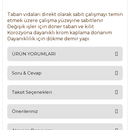
Taban vidaları direkt olarak sabit çalışmayı temin
etmek üzere çalışma yüzeyine sabitlenir
Değişik işler için döner taban ve kilit
Korozyona dayanıklı krom kaplama donanım
Dayanıklılık için dökme demir yapı
ÜRÜN YORUMLARI
Soru & Cevap
Bu ürüne ilk yorumu siz yapın!
Yorum Yaz
Taksit Seçenekleri
Ürün hakkında henüz soru sorulmamış.
Soru Sor
Önerileriniz
Bu ürünün fiyat bilgisi, resim, ürün açıklamalarında ve diğer
konularda yetersiz gördüğünüz noktaları öneri formunu