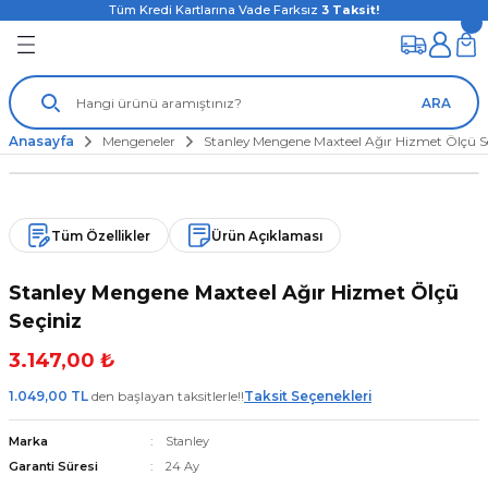
Tüm Kredi Kartlarına Vade Farksız
3
Taksit!
ARA
Anasayfa
Mengeneler
Stanley Mengene Maxteel Ağır Hizmet Ölçü S
Tüm Özellikler
Ürün Açıklaması
Stanley Mengene Maxteel Ağır Hizmet Ölçü
Seçiniz
3.147,00 ₺
1.049,00 TL
den başlayan taksitlerle!!
Taksit Seçenekleri
Marka
Stanley
Garanti Süresi
24 Ay