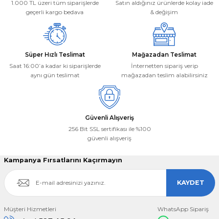
1.000 TL üzeri tüm siparişlerde
Satın aldığınız ürünlerde kolay iade
Bu ürüne benzer farklı alternatifler olmalı.
geçerli kargo bedava
& değişim
Süper Hızlı Teslimat
Mağazadan Teslimat
Saat 16:00’a kadar ki siparişlerde
İnternetten sipariş verip
aynı gün teslimat
mağazadan teslim alabilirsiniz
Gönder
Güvenli Alışveriş
256 Bit SSL sertifikası ile %100
güvenli alışveriş
Kampanya Fırsatlarını Kaçırmayın
KAYDET
Müşteri Hizmetleri
WhatsApp Sipariş