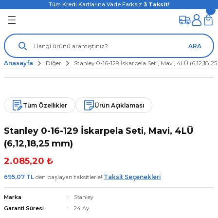
Tüm Kredi Kartlarına Vade Farksız
3
Taksit!
ARA
Anasayfa
Diğer
Stanley 0-16-129 İskarpela Seti, Mavi, 4LÜ (6,12,18,
Tüm Özellikler
Ürün Açıklaması
Stanley 0-16-129 İskarpela Seti, Mavi, 4LÜ
(6,12,18,25 mm)
2.085,20 ₺
695,07 TL
den başlayan taksitlerle!!
Taksit Seçenekleri
Marka
Stanley
Garanti Süresi
24 Ay