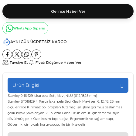
Gelince Haber Ver
WhatsApp Sipariş
AYNI GÜN ÜCRETSİZ KARGO
Tavsiye Et
Fiyatı Düşünce Haber Ver
Ürün Bilgisi
Stanley 0-16-129 İskarpela Seti, Mavi, 4LÜ (6,12,18,25 mm)
Stanley ST016129 4 Parça İskarpela Seti Klasik Mavi seri 6, 12, 18, 25mm
ölçülerinde Kırılmaz polipropilen tutamaç Işıl işlem görmüş paslanmaz
çelik bıçak Şoka dayanıklı bilezik Daha uzun ömür için tamamı ısıyla
dövülmüş çelik Özel kesim bıçak ağzı, Ergonomik ve sağlam sapı,
Güvenlik için bıçak koruyucusu ile birlikte gelir