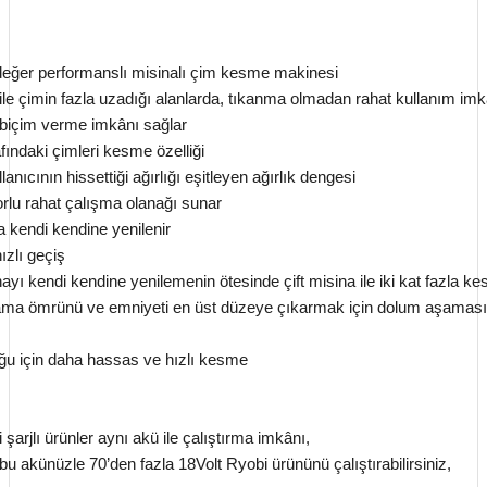
 değer performanslı misinalı çim kesme makinesi
i ile çimin fazla uzadığı alanlarda, tıkanma olmadan rahat kullanım imk
a biçim verme imkânı sağlar
fındaki çimleri kesme özelliği
nıcının hissettiği ağırlığı eşitleyen ağırlık dengesi
rlu rahat çalışma olanağı sunar
 kendi kendine yenilenir
zlı geçiş
ayı kendi kendine yenilemenin ötesinde çift misina ile iki kat fazla k
epolama ömrünü ve emniyeti en üst düzeye çıkarmak için dolum aşaması
uğu için daha hassas ve hızlı kesme
rjlı ürünler aynı akü ile çalıştırma imkânı,
u akünüzle 70’den fazla 18Volt Ryobi ürününü çalıştırabilirsiniz,