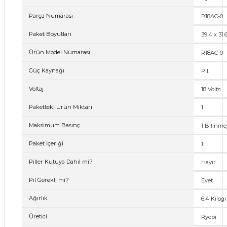
Parça Numarası
‎R18AC-0
Paket Boyutları
‎39.4 x 31
Ürün Model Numarası
‎R18AC-0
Güç Kaynağı
‎Pil.
Voltaj
‎18 Volts
Paketteki Ürün Miktarı
‎1
Maksimum Basınç
‎1 Bilin
Paket İçeriği
‎1
Piller Kutuya Dahil mi?
‎Hayır
Pil Gerekli mi?
‎Evet
Ağırlık
‎6.4 Kilo
Üretici
‎Ryobi