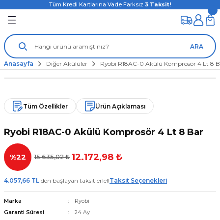
Tüm Kredi Kartlarına Vade Farksız
3
Taksit!
ARA
Anasayfa
Diğer Akülüler
Ryobi R18AC-0 Akülü Komprosör 4 Lt 8 B
Tüm Özellikler
Ürün Açıklaması
Ryobi R18AC-0 Akülü Komprosör 4 Lt 8 Bar
12.172,98 ₺
%22
15.635,02 ₺
4.057,66 TL
den başlayan taksitlerle!!
Taksit Seçenekleri
Marka
Ryobi
Garanti Süresi
24 Ay