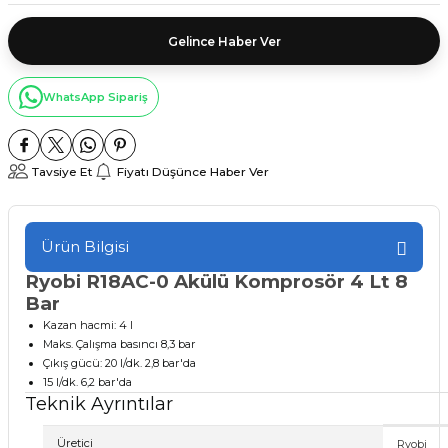
Gelince Haber Ver
WhatsApp Sipariş
Tavsiye Et
Fiyatı Düşünce Haber Ver
Ürün Bilgisi
Ryobi R18AC-0 Akülü Komprosör 4 Lt 8
Bar
Kazan hacmi: 4 l
Maks. Çalışma basıncı 8,3 bar
Çıkış gücü: 20 l/dk. 2,8 bar'da
15 l/dk. 6,2 bar'da
Teknik Ayrıntılar
Üretici
‎Ryobi