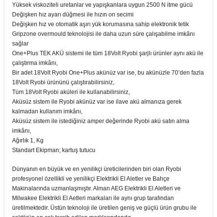
Yüksek viskoziteli uretanlar ve yapışkanlara uygun 2500 N itme gücü
Değişken hız ayarı düğmesi ile hızın on secimi
Değişken hız ve otomatik aşırı yük korumasına sahip elektronik tetik
Gripzone overmould teknolojisi ile daha uzun süre çalışabilme imkânı
sağlar
One+Plus TEK AKÜ sistemi ile tüm 18Volt Ryobi şarjlı ürünler aynı akü ile
çalıştırma imkânı,
Bir adet 18Volt Ryobi One+Plus akünüz var ise, bu akünüzle 70’den fazla
18Volt Ryobi ürününü çalıştırabilirsiniz,
Tüm 18Volt Ryobi aküleri ile kullanabilirsiniz,
Aküsüz sistem ile Ryobi akünüz var ise ilave akü almanıza gerek
kalmadan kullanım imkânı,
Aküsüz sistem ile istediğiniz amper değerinde Ryobi akü satın alma
imkânı,
Ağırlık 1, Kg
Standart Ekipman; kartuş tutucu
Dünyanın en büyük ve en yenilikçi üreticilerinden biri olan Ryobi
profesyonel özellikli ve yenilikçi Elektrikli El Aletler ve Bahçe
Makinalarında uzmanlaşmıştır. Alman AEG Elektrikli El Aletleri ve
Milwakee Elektrikli El Aetleri markaları ile aynı grup tarafından
üretilmektedir. Üstün teknoloji ile üretilen geniş ve güçlü ürün grubu ile