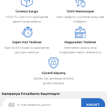
Ürün bilgilerinde hatalar bulunuyor.
Deneyimini Paylaş
Ücretsiz Kargo
%100 Memnuniyet
Ürün fiyatı diğer sitelerden daha pahalı.
1.000 TL üzeri tüm siparişlerde
Satın aldığınız ürünlerde kolay iade
Bu ürüne benzer farklı alternatifler olmalı.
geçerli kargo bedava
& değişim
Süper Hızlı Teslimat
Mağazadan Teslimat
Saat 16:00’a kadar ki siparişlerde
İnternetten sipariş verip
aynı gün teslimat
mağazadan teslim alabilirsiniz
Gönder
Güvenli Alışveriş
256 Bit SSL sertifikası ile %100
güvenli alışveriş
Kampanya Fırsatlarını Kaçırmayın
KAYDET