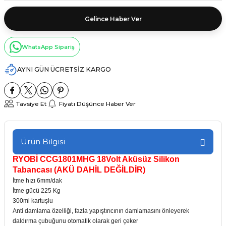
Gelince Haber Ver
WhatsApp Sipariş
AYNI GÜN ÜCRETSİZ KARGO
Tavsiye Et
Fiyatı Düşünce Haber Ver
Ürün Bilgisi
RYOBİ CCG1801MHG 18Volt Aküsüz Silikon
Tabancası (AKÜ DAHİL DEĞİLDİR)
İtme hızı 6mm/dak
İtme gücü 225 Kg
300ml kartuşlu
Anti damlama özelliği, fazla yapıştırıcının damlamasını önleyerek
daldırma çubuğunu otomatik olarak geri çeker