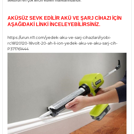
sektörün en çok tercih edilen marklarındandır.
AKÜSÜZ SEVK EDİLİR AKÜ VE ŞARJ CİHAZI İÇİN
AŞAĞIDAKİ LİNKİ İNCELEYEBİLİRSİNİZ.
https://urun.n11.com/yedek-aku-ve-sarj-cihazlari/ryobi-
rc18120120-18volt-20-ah-li-ion-yedek-aku-ve-aku-sarj-cih-
P371761444