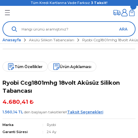
Tüm Kredi Kartlarına Vade Farksız
3
Taksit!
ARA
Anasayfa
Akülü Silikon Tabancaları
Ryobi Ccg1801mhg 18volt Aküsü
Tüm Özellikler
Ürün Açıklaması
Ryobi Ccg1801mhg 18volt Aküsüz Silikon
Tabancası
4.680,41 ₺
1.560,14 TL
den başlayan taksitlerle!!
Taksit Seçenekleri
Marka
Ryobi
Garanti Süresi
24 Ay