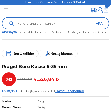
Tüm Kredi Kartlarına Vade Farksız
3
Taksit!
ARA
Anasayfa
Plastik Boru Kesme Makasları
Ridgid Boru Kesici 6-35 m
Tüm Özellikler
Ürün Açıklaması
Ridgid Boru Kesici 6-35 mm
4.526,84 ₺
%12
5.144,14 ₺
1.508,95 TL
den başlayan taksitlerle!!
Taksit Seçenekleri
Marka
Rıdgıd
Garanti Süresi
24 Ay