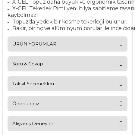
X-CEL Topuz daha büyük ve ergonomik tasarımları
X-CEL Tekerlek Pimi yeni bilya sabitleme tasarımı
kaybolmaz!
Topuzda yedek bir kesme tekerleği bulunur.
Bakır, pirinç ve alüminyum borular ile ince cidarl
ÜRÜN YORUMLARI
Soru & Cevap
Bu ürüne ilk yorumu siz yapın!
Yorum Yaz
Taksit Seçenekleri
Ürün hakkında henüz soru sorulmamış.
Soru Sor
Önerileriniz
Bu ürünün fiyat bilgisi, resim, ürün açıklamalarında ve diğer
konularda yetersiz gördüğünüz noktaları öneri formunu
Alışveriş Deneyimi
kullanarak tarafımıza iletebilirsiniz.
Görüş ve önerileriniz için teşekkür ederiz.
Kargom ne aşamada lütfen bilgi