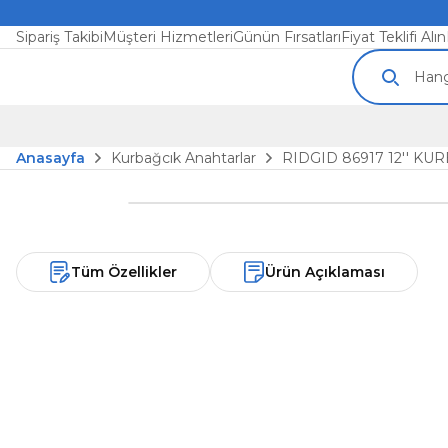
Sipariş Takibi
Müşteri Hizmetleri
Günün Fırsatları
Fiyat Teklifi Alın
Anasayfa
Kurbağcık Anahtarlar
RIDGID 86917 12'' K
Tüm Özellikler
Ürün Açıklaması