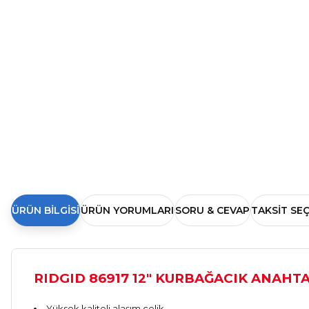
ÜRÜN BILGISI
ÜRÜN YORUMLARI
SORU & CEVAP
TAKSIT SE
RIDGID 86917 12" KURBAĞACIK ANAHTA
Yüksek kaliteli alaşım çelik.