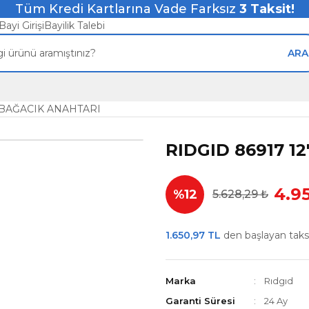
Tüm Kredi Kartlarına Vade Farksız
3
Taksit!
Bayi Girişi
Bayilik Talebi
ARA
URBAĞACIK ANAHTARI
RIDGID 86917 1
4.9
%12
5.628,29 ₺
1.650,97 TL
den başlayan taksit
Marka
Rıdgıd
Garanti Süresi
24 Ay