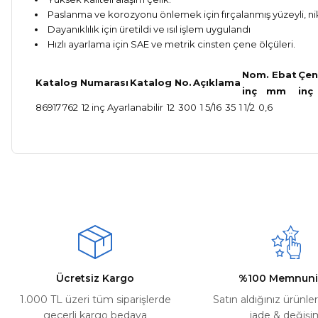
Paslanma ve korozyonu önlemek için fırçalanmış yüzeyli, ni
Dayanıklılık için üretildi ve ısıl işlem uygulandı
Hızlı ayarlama için SAE ve metrik cinsten çene ölçüleri.
Nom. Ebat
Çen
Katalog Numarası
Katalog No.
Açıklama
inç
mm
inç
86917
762
12 inç Ayarlanabilir
12
300
1 5/16
35
1 1/2
0,6
Bu ürünün fiyat bilgisi, resim, ürün açıklamalarında ve diğer ko
Kargom ne aşamada lütfen bilgi verin, size ulaşamıyorum.
Görüş ve önerileriniz için teşekkür ederiz.
Mehmet Kayış | 17/02/2026
Ürün resmi kalitesiz, bozuk veya görüntülenemiyor.
Deneyimini Paylaş
Ürün açıklamasında eksik bilgiler bulunuyor.
Ürün bilgilerinde hatalar bulunuyor.
Ürün fiyatı diğer sitelerden daha pahalı.
Ücretsiz Kargo
%100 Memnuni
Bu ürüne benzer farklı alternatifler olmalı.
1.000 TL üzeri tüm siparişlerde
Satın aldığınız ürünle
geçerli kargo bedava
iade & değişi