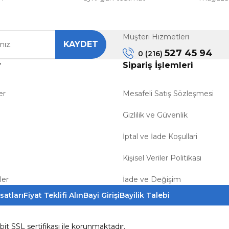
Müşteri Hizmetleri
KAYDET
Gönder
527 45 94
0 (216)
r
Sipariş İşlemleri
er
Mesafeli Satış Sözleşmesi
Gizlilik ve Güvenlik
İptal ve İade Koşullari
Kişisel Veriler Politikası
ler
İade ve Değişim
satları
Fiyat Teklifi Alın
Bayi Girişi
Bayilik Talebi
6bit SSL sertifikası ile korunmaktadır.