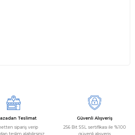
a iletebilirsiniz.
azadan Teslimat
Güvenli Alışveriş
netten sipariş verip
256 Bit SSL sertifikası ile %100
n teslim alabilirsiniz
güvenli alışveriş