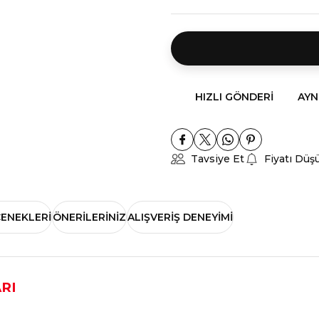
HIZLI GÖNDERI
AYN
Tavsiye Et
Fiyatı Düş
ÇENEKLERI
ÖNERILERINIZ
ALIŞVERIŞ DENEYIMI
RI