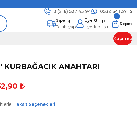
0 (216)
527 45 94
0532 641 37 15
Sipariş
Üye Girişi
Sepet
Takibi yap
Üyelik oluştur
Kaçırma
2'' KURBAĞACIK ANAHTARI
52,90 ₺
lerle!!
Taksit Seçenekleri