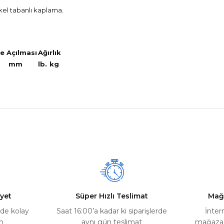
kel tabanlı kaplama.
e Açılması
Ağırlık
mm
lb.
kg
nularda yetersiz gördüğünüz noktaları öneri formunu kullanarak tarafımız
Ürün hakkında henüz soru sorulmamış.
Bu ürüne ilk yorumu siz yapın!
Yorum Yaz
Soru Sor
yet
Süper Hızlı Teslimat
Mağ
rde kolay
Saat 16:00’a kadar ki siparişlerde
İnter
m
aynı gün teslimat
mağazada