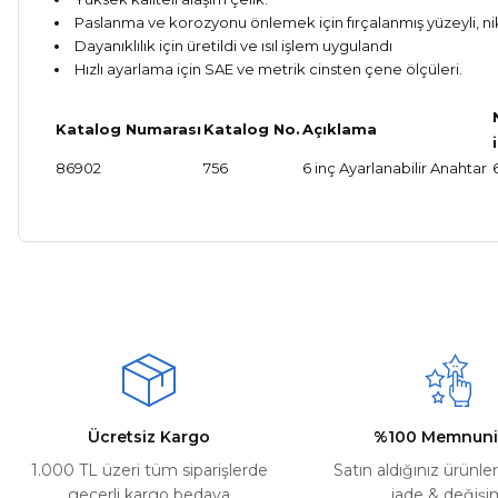
Paslanma ve korozyonu önlemek için fırçalanmış yüzeyli, ni
Dayanıklılık için üretildi ve ısıl işlem uygulandı
Hızlı ayarlama için SAE ve metrik cinsten çene ölçüler
Katalog Numarası
Katalog No.
Açıklama
86902
756
6 inç Ayarlanabilir Anahtar
Bu ürünün fiyat bilgisi, resim, ürün açıklamalarında ve diğer ko
Kargom ne aşamada lütfen bilgi verin, size ulaşamıyorum.
Görüş ve önerileriniz için teşekkür ederiz.
Mehmet Kayış | 17/02/2026
Ürün resmi kalitesiz, bozuk veya görüntülenemiyor.
Deneyimini Paylaş
Ürün açıklamasında eksik bilgiler bulunuyor.
Ürün bilgilerinde hatalar bulunuyor.
Ürün fiyatı diğer sitelerden daha pahalı.
Ücretsiz Kargo
%100 Memnuni
Bu ürüne benzer farklı alternatifler olmalı.
1.000 TL üzeri tüm siparişlerde
Satın aldığınız ürünle
geçerli kargo bedava
iade & değişi