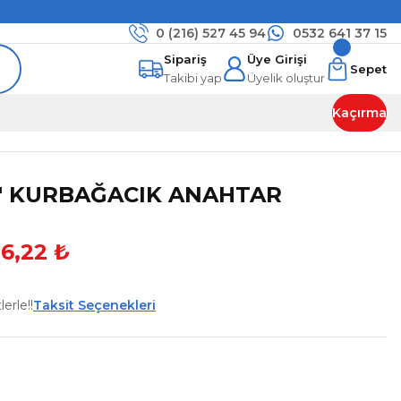
0 (216)
527 45 94
0532 641 37 15
Sipariş
Üye Girişi
Sepet
Takibi yap
Üyelik oluştur
Kaçırma
6'' KURBAĞACIK ANAHTAR
36,22 ₺
erle!!
Taksit Seçenekleri