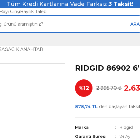
Tüm Kredi Kartlarına Vade Farksız
3
Taksit!
Bayi Girişi
Bayilik Talebi
ARA
RBAĞACIK ANAHTAR
RIDGID 86902 
2.6
%12
2.995,70 ₺
878,74 TL
den başlayan taksitl
Marka
Rıdgıd
Garanti Süresi
24 Ay