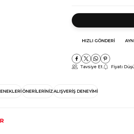
HIZLI GÖNDERI
AYN
Tavsiye Et
Fiyatı Düş
ÇENEKLERI
ÖNERILERINIZ
ALIŞVERIŞ DENEYIMI
AR