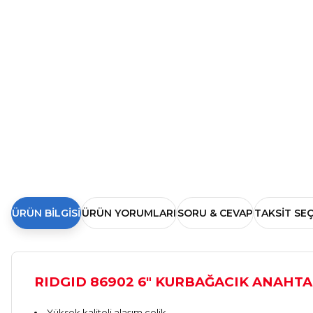
ÜRÜN BILGISI
ÜRÜN YORUMLARI
SORU & CEVAP
TAKSIT SE
RIDGID 86902 6" KURBAĞACIK ANAHT
Yüksek kaliteli alaşım çelik.