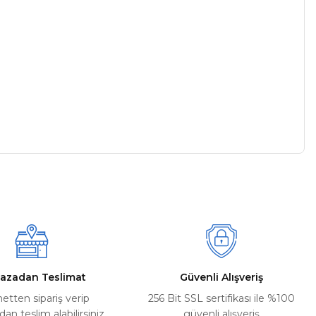
a iletebilirsiniz.
azadan Teslimat
Güvenli Alışveriş
netten sipariş verip
256 Bit SSL sertifikası ile %100
n teslim alabilirsiniz
güvenli alışveriş