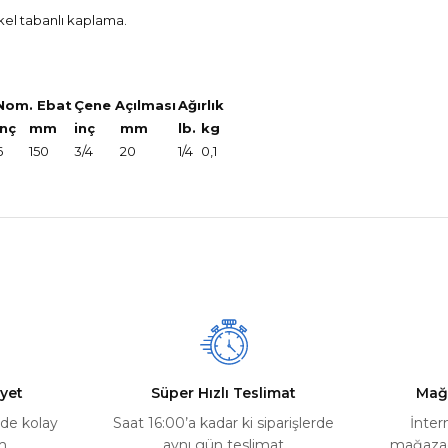
kel tabanlı kaplama.
i.
Nom. Ebat
Çene Açılması
Ağırlık
inç
mm
inç
mm
lb.
kg
6
150
3/4
20
1/4
0,1
nularda yetersiz gördüğünüz noktaları öneri formunu kullanarak tarafımız
Ürün hakkında henüz soru sorulmamış.
Bu ürüne ilk yorumu siz yapın!
Yorum Yaz
Soru Sor
yet
Süper Hızlı Teslimat
Mağ
rde kolay
Saat 16:00’a kadar ki siparişlerde
İnter
m
aynı gün teslimat
mağazada