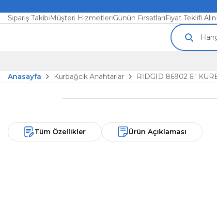
Sipariş Takibi
Müşteri Hizmetleri
Günün Fırsatları
Fiyat Teklifi Alın
Anasayfa
Kurbağcık Anahtarlar
RIDGID 86902 6'' KU
Tüm Özellikler
Ürün Açıklaması