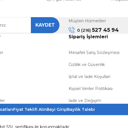
Müşteri Hizmetleri
KAYDET
Gönder
527 45 94
0 (216)
r
Sipariş İşlemleri
er
Mesafeli Satış Sözleşmesi
Gizlilik ve Güvenlik
İptal ve İade Koşullari
Kişisel Veriler Politikası
ler
İade ve Değişim
satları
Fiyat Teklifi Alın
Bayi Girişi
Bayilik Talebi
6bit SSL sertifikası ile korunmaktadır.