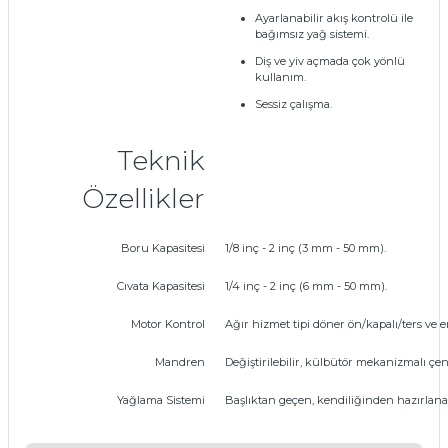
Ayarlanabilir akış kontrolü ile
bağımsız yağ sistemi.
Diş ve yiv açmada çok yönlü
kullanım.
Sessiz çalışma.
Teknik
Özellikler
Boru Kapasitesi
1/8 inç - 2 inç (3 mm - 50 mm).
Cıvata Kapasitesi
1/4 inç - 2 inç (6 mm - 50 mm).
Motor Kontrol
Ağır hizmet tipi döner ön/kapalı/ters ve 
Mandren
Değiştirilebilir, külbütör mekanizmalı çen
Yağlama Sistemi
Başlıktan geçen, kendiliğinden hazırlanan