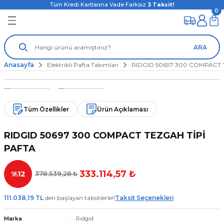
Tüm Kredi Kartlarına Vade Farksız
3
Taksit!
0
ARA
Anasayfa
Elektrikli Pafta Takımları
RIDGID 50697 300 COMPACT 
Tüm Özellikler
Ürün Açıklaması
RIDGID 50697 300 COMPACT TEZGAH TİPİ
PAFTA
333.114,57 ₺
%12
378.539,28 ₺
111.038,19 TL
den başlayan taksitlerle!!
Taksit Seçenekleri
Marka
Rıdgıd