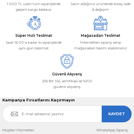
1.000 TL üzeri tüm siparişlerde
Satın aldığınız ürünlerde kolay iade
Bu ürüne benzer farklı alternatifler olmalı.
geçerli kargo bedava
& değişim
Süper Hızlı Teslimat
Mağazadan Teslimat
Saat 16:00’a kadar ki siparişlerde
İnternetten sipariş verip
aynı gün teslimat
mağazadan teslim alabilirsiniz
Gönder
Güvenli Alışveriş
256 Bit SSL sertifikası ile %100
güvenli alışveriş
Kampanya Fırsatlarını Kaçırmayın
KAYDET
Müşteri Hizmetleri
WhatsApp Sipariş