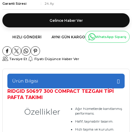
Garanti Süresi
24 Ay
Gelince Haber Ver
HIZLI GÖNDERI
AYNI GÜN KARGO
WhatsApp Sipariş
Tavsiye Et
Fiyatı Düşünce Haber Ver
Ürün Bilgisi
RIDGID 50697 300 COMPACT TEZGAH TİPİ
PAFTA TAKIMI
Ağır hizmetlerde kanıtlanmış
Özellikler
performans.
Hafif, taşınabilir tasarım.
Hızlı taşıma ve kurulum.