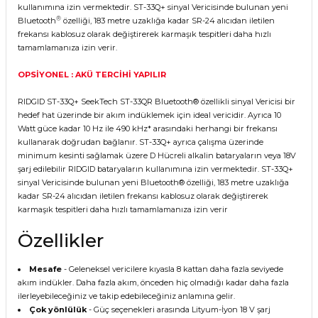
kullanımına izin vermektedir. ST-33Q+ sinyal Vericisinde bulunan yeni
®
Bluetooth
özelliği, 183 metre uzaklığa kadar SR-24 alıcıdan iletilen
frekansı kablosuz olarak değiştirerek karmaşık tespitleri daha hızlı
tamamlamanıza izin verir.
OPSİYONEL : AKÜ TERCİHİ YAPILIR
RIDGID ST-33Q+ SeekTech ST-33QR Bluetooth® özellikli sinyal Vericisi bir
hedef hat üzerinde bir akım indüklemek için ideal vericidir. Ayrıca 10
Watt güce kadar 10 Hz ile 490 kHz* arasındaki herhangi bir frekansı
kullanarak doğrudan bağlanır. ST-33Q+ ayrıca çalışma üzerinde
minimum kesinti sağlamak üzere D Hücreli alkalin bataryaların veya 18V
şarj edilebilir RIDGID bataryaların kullanımına izin vermektedir. ST-33Q+
sinyal Vericisinde bulunan yeni Bluetooth® özelliği, 183 metre uzaklığa
kadar SR-24 alıcıdan iletilen frekansı kablosuz olarak değiştirerek
karmaşık tespitleri daha hızlı tamamlamanıza izin verir
Özellikler
Mesafe
- Geleneksel vericilere kıyasla 8 kattan daha fazla seviyede
akım indükler. Daha fazla akım, önceden hiç olmadığı kadar daha fazla
ilerleyebileceğiniz ve takip edebileceğiniz anlamına gelir.
Çok yönlülük
- Güç seçenekleri arasında Lityum-İyon 18 V şarj