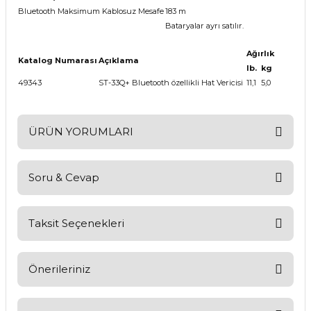
Bluetooth Maksimum Kablosuz Mesafe
183 m
Bataryalar ayrı satılır.
Ağırlık
Katalog Numarası
Açıklama
lb.
kg
49343
ST-33Q+ Bluetooth özellikli Hat Vericisi
11,1
5,0
ÜRÜN YORUMLARI
Soru & Cevap
Bu ürüne ilk yorumu siz yapın!
Yorum Yaz
Taksit Seçenekleri
Ürün hakkında henüz soru sorulmamış.
Soru Sor
Önerileriniz
Bu ürünün fiyat bilgisi, resim, ürün açıklamalarında ve diğer
konularda yetersiz gördüğünüz noktaları öneri formunu