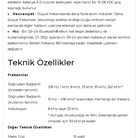
edilebilir batarya, 6 D hücreli bataryalar veya harici bir 10-28 VDC güç
kaynağı bulunur.
Hassasiyet
- Düşük frekanslarda daha fazla akım indükler. Daha
düşük frekanslar, bozulmayı azaltıp ve doğruluğu arttıran sıkışık
alanlarda diğer hatların üzerine atlamak için daha az yatkındır.
Hız
- Bir SR-24 Bluetooth® etkin hat tespit dedektörü ile
kullanıldığında, ST-33Q+ ayarlarını SR-24 alıcıdan kablosuz olarak kontrol
edebilirsiniz. İletilen frekansı 183 metreye kadar mesafede uzaktan
değiştirir.
Teknik Özellikler
Frekanslar
Doğrudan Bağlantı
128 Hz, 1 kHz, 8 kHz, 33 kHz, 93 kHz, 262 kHz.*
(önceden tanımlı)
Doğrudan Bağlantı
10 Hz – 490 kHz* arasındaki herhangi bir frekans
(kullanıcı tanımlı)
İndüksiyon
8 kHz veya 33 kHz.
* Avrupa, Avusturalya ve Yeni Zelanda'da satılan
cihazlar için 93 kHz'ye kadar.
Diğer Teknik Özellikler
Maks. Güç
10 watt