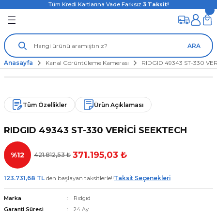
Tüm Kredi Kartlarına Vade Farksız
3
Taksit!
ARA
Anasayfa
Kanal Görüntüleme Kamerası
RIDGID 49343 ST-330 VE
Tüm Özellikler
Ürün Açıklaması
RIDGID 49343 ST-330 VERİCİ SEEKTECH
371.195,03 ₺
%12
421.812,53 ₺
123.731,68 TL
den başlayan taksitlerle!!
Taksit Seçenekleri
Marka
Rıdgıd
Garanti Süresi
24 Ay