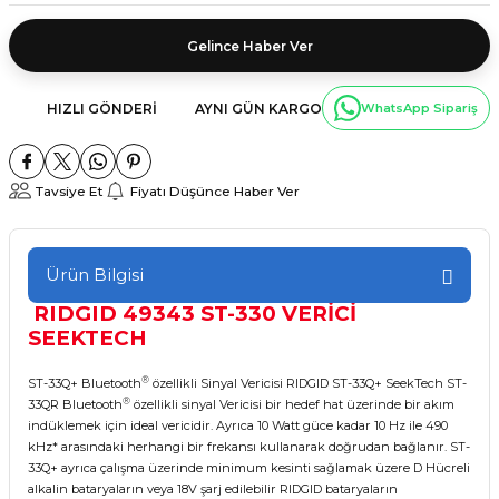
Gelince Haber Ver
HIZLI GÖNDERI
AYNI GÜN KARGO
WhatsApp Sipariş
Tavsiye Et
Fiyatı Düşünce Haber Ver
Ürün Bilgisi
RIDGID 49343 ST-330 VERİCİ
SEEKTECH
®
ST-33Q+ Bluetooth
özellikli Sinyal Vericisi RIDGID ST-33Q+ SeekTech ST-
®
33QR Bluetooth
özellikli sinyal Vericisi bir hedef hat üzerinde bir akım
indüklemek için ideal vericidir. Ayrıca 10 Watt güce kadar 10 Hz ile 490
kHz* arasındaki herhangi bir frekansı kullanarak doğrudan bağlanır. ST-
33Q+ ayrıca çalışma üzerinde minimum kesinti sağlamak üzere D Hücreli
alkalin bataryaların veya 18V şarj edilebilir RIDGID bataryaların