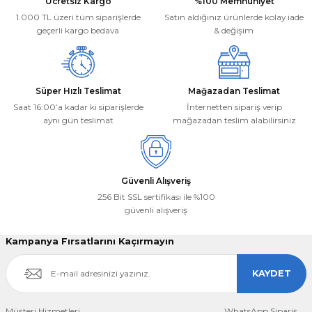
Ücretsiz Kargo
%100 Memnuniyet
Ürün fiyatı diğer sitelerden daha pahalı.
1.000 TL üzeri tüm siparişlerde
Satın aldığınız ürünlerde kolay iade
Bu ürüne benzer farklı alternatifler olmalı.
geçerli kargo bedava
& değişim
Süper Hızlı Teslimat
Mağazadan Teslimat
Saat 16:00’a kadar ki siparişlerde
İnternetten sipariş verip
aynı gün teslimat
mağazadan teslim alabilirsiniz
Gönder
Güvenli Alışveriş
256 Bit SSL sertifikası ile %100
güvenli alışveriş
Kampanya Fırsatlarını Kaçırmayın
KAYDET
Müşteri Hizmetleri
WhatsApp Sipariş