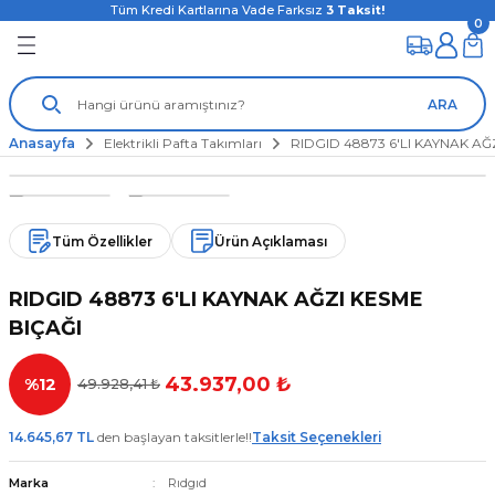
Tüm Kredi Kartlarına Vade Farksız
3
Taksit!
0
ARA
Anasayfa
Elektrikli Pafta Takımları
RIDGID 48873 6'LI KAYNAK AĞ
Tüm Özellikler
Ürün Açıklaması
RIDGID 48873 6'LI KAYNAK AĞZI KESME
BIÇAĞI
43.937,00 ₺
%12
49.928,41 ₺
14.645,67 TL
den başlayan taksitlerle!!
Taksit Seçenekleri
Marka
Rıdgıd