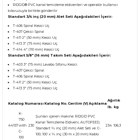
RIDGID® PVC kanal temizleme eldivenleri ve operatör kullanıcı
kılavuzuyla birlikte gönderilir
Standart 3/4 inç (20 mm) Alet Seti Aşağıdakileri İçerir:
T-406 Spiral Kesici Uç
T-407 Çekici Spiral
T-411 2" (50 mm) Kesici Uç
T-413 3" (75 mm) Kesici Uç
T-414 4" (110 mm) Kesici Uç
Standart 5/8" (16 mm) Takım Seti Aşağıdakileri İçerir:
T-403 3" (75 mm) Lavabo Sifonu Kesici.
T-407 Çekici Spiral
T-406 Spiral Kesici Uç
T-411 2" (50 mm) Kesici Uç
T-413 3" (75 mm) Kesici Uç
Ağırlık
Katalog Numarası
Katalog No.
Gerilim (V)
Açıklama
lb.
kg
K-
Şunları içeren makine: RIDGID PVC
750
Kanal Temizleme Eldiveni, AUTOFEED,
44157
with
230
234
106,3
Standart 3⁄4 inç (20 mm) Alet Seti ve: C-
C-
100, 100’ x 3⁄4 inç (30 m x 20 mm) Kablo
100