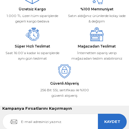
Ürün bilgilerinde hatalar bulunuyor.
Deneyimini Paylaş
Ücretsiz Kargo
%100 Memnuniyet
Ürün fiyatı diğer sitelerden daha pahalı.
1.000 TL üzeri tüm siparişlerde
Satın aldığınız ürünlerde kolay iade
Bu ürüne benzer farklı alternatifler olmalı.
geçerli kargo bedava
& değişim
Süper Hızlı Teslimat
Mağazadan Teslimat
Saat 16:00’a kadar ki siparişlerde
İnternetten sipariş verip
aynı gün teslimat
mağazadan teslim alabilirsiniz
Gönder
Güvenli Alışveriş
256 Bit SSL sertifikası ile %100
güvenli alışveriş
Kampanya Fırsatlarını Kaçırmayın
KAYDET