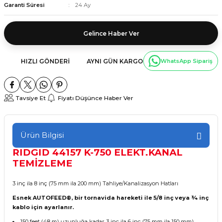
Garanti Süresi
24 Ay
Gelince Haber Ver
HIZLI GÖNDERI
AYNI GÜN KARGO
WhatsApp Sipariş
Tavsiye Et
Fiyatı Düşünce Haber Ver
Ürün Bilgisi
RIDGID 44157 K-750 ELEKT.KANAL
TEMİZLEME
3 inç ila 8 inç (75 mm ila 200 mm) Tahliye/Kanalizasyon Hatları
Esnek AUTOFEED®, bir tornavida hareketi ile 5/8 inç veya ¾ inç
kablo için ayarlanır.
150 feet (48 m) uzunluğa kadar 3 inç ila 6 inç (75 mm ila 150 mm)