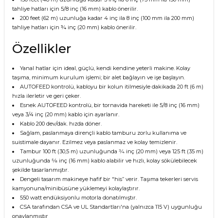
tahliye hatları için 5/8 inç (16 mm) kablo önerilir.
200 feet (62 m) uzunluğa kadar 4 inç ila 8 inç (100 mm ila 200 mm)
tahliye hatları için ¾ inç (20 mm) kablo önerilir.
Özellikler
Yanal hatlar için ideal, güçlü, kendi kendine yeterli makine. Kolay
taşıma, minimum kurulum işlemi; bir alet bağlayın ve işe başlayın.
AUTOFEED kontrolü, kabloyu bir kolun itilmesiyle dakikada 20 ft (6 m)
hızla ilerletir ve geri çeker.
Esnek AUTOFEED kontrolü, bir tornavida hareketi ile 5/8 inç (16 mm)
veya 3/4 inç (20 mm) kablo için ayarlanır.
Kablo 200 dev/dak. hızda döner.
Sağlam, paslanmaya dirençli kablo tamburu zorlu kullanıma ve
suistimale dayanır. Ezilmez veya paslanmaz ve kolay temizlenir.
Tambur 100 ft (30,5 m) uzunluğunda 3⁄4 inç (20 mm) veya 125 ft (35 m)
uzunluğunda 5⁄8 inç (16 mm) kablo alabilir ve hızlı, kolay sökülebilecek
şekilde tasarlanmıştır.
Dengeli tasarım makineye hafif bir "his” verir. Taşıma tekerleri servis
kamyonuna/minibüsüne yüklemeyi kolaylaştırır.
550 watt endüksiyonlu motorla donatılmıştır.
CSA tarafından CSA ve UL Standartları'na (yalnızca 115 V) uygunluğu
onaylanmıştır