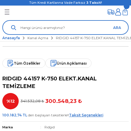
Tüm Kredi Kartlarına Vade Farksız
3
Taksit!
ARA
Anasayfa
Kanal Açma
RIDGID 44157 K-750 ELEKT.KANAL TEMİZ
Tüm Özellikler
Ürün Açıklaması
RIDGID 44157 K-750 ELEKT.KANAL
TEMİZLEME
300.548,23 ₺
%12
341.532,08 ₺
100.182,74 TL
den başlayan taksitlerle!!
Taksit Seçenekleri
Marka
Rıdgıd