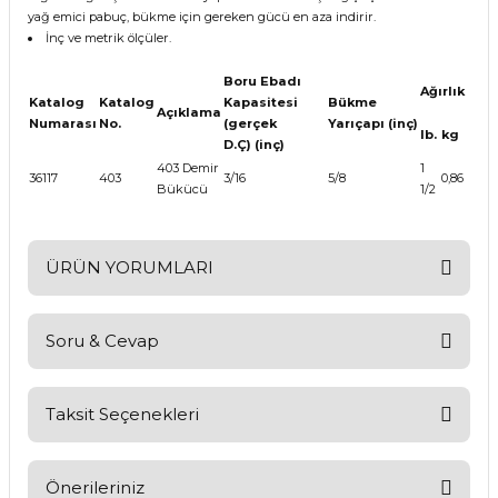
yağ emici pabuç, bükme için gereken gücü en aza indirir.
İnç ve metrik ölçüler.
Boru Ebadı
Ağırlık
Katalog
Katalog
Kapasitesi
Bükme
Açıklama
Numarası
No.
(gerçek
Yarıçapı (inç)
lb.
kg
D.Ç) (inç)
403 Demir
1
36117
403
3/16
5/8
0,86
Bükücü
1/2
ÜRÜN YORUMLARI
Soru & Cevap
Bu ürüne ilk yorumu siz yapın!
Yorum Yaz
Taksit Seçenekleri
Ürün hakkında henüz soru sorulmamış.
Soru Sor
Önerileriniz