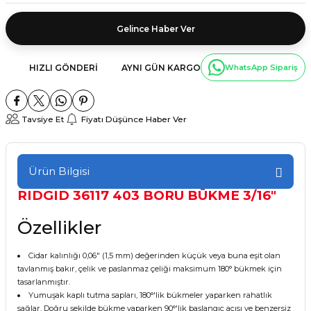
Gelince Haber Ver
HIZLI GÖNDERI
AYNI GÜN KARGO
WhatsApp Sipariş
Tavsiye Et
Fiyatı Düşünce Haber Ver
Ürün Bilgisi
RIDGID 36117 403 BORU BÜKME 3/16"
Özellikler
Cidar kalınlığı 0,06" (1,5 mm) değerinden küçük veya buna eşit olan
tavlanmış bakır, çelik ve paslanmaz çeliği maksimum 180° bükmek için
tasarlanmıştır.
Yumuşak kaplı tutma sapları, 180°'lik bükmeler yaparken rahatlık
sağlar. Doğru şekilde bükme yaparken 90°'lik başlangıç açısı ve benzersiz