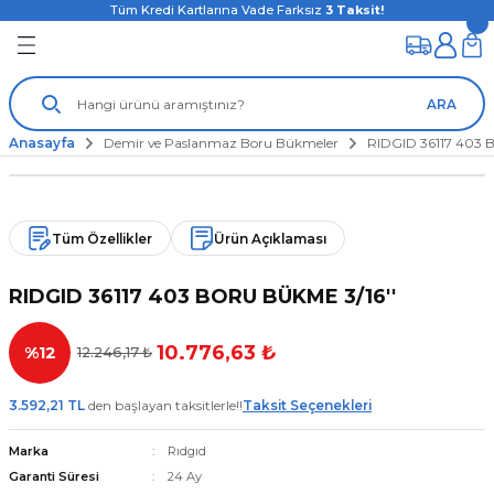
Tüm Kredi Kartlarına Vade Farksız
3
Taksit!
ARA
Anasayfa
Demir ve Paslanmaz Boru Bükmeler
RIDGID 36117 403 
Tüm Özellikler
Ürün Açıklaması
RIDGID 36117 403 BORU BÜKME 3/16''
10.776,63 ₺
%12
12.246,17 ₺
3.592,21 TL
den başlayan taksitlerle!!
Taksit Seçenekleri
Marka
Rıdgıd
Garanti Süresi
24 Ay