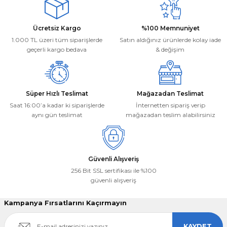
Ürün açıklamasında eksik bilgiler bulunuyor.
Ürün bilgilerinde hatalar bulunuyor.
Deneyimini Paylaş
Ücretsiz Kargo
%100 Memnuniyet
Ürün fiyatı diğer sitelerden daha pahalı.
1.000 TL üzeri tüm siparişlerde
Satın aldığınız ürünlerde kolay iade
Bu ürüne benzer farklı alternatifler olmalı.
geçerli kargo bedava
& değişim
Süper Hızlı Teslimat
Mağazadan Teslimat
Saat 16:00’a kadar ki siparişlerde
İnternetten sipariş verip
aynı gün teslimat
mağazadan teslim alabilirsiniz
Gönder
Güvenli Alışveriş
256 Bit SSL sertifikası ile %100
güvenli alışveriş
Kampanya Fırsatlarını Kaçırmayın
KAYDET