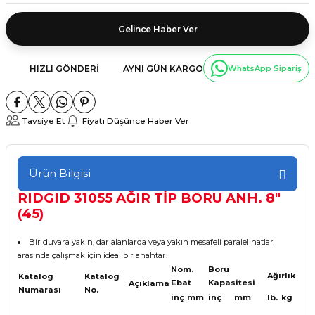
Gelince Haber Ver
HIZLI GÖNDERI
AYNI GÜN KARGO
WhatsApp Sipariş
Tavsiye Et
Fiyatı Düşünce Haber Ver
Ürün Bilgisi
RIDGID 31055 AĞIR TİP BORU ANH. 8"
(45)
Bir duvara yakın, dar alanlarda veya yakın mesafeli paralel hatlar
arasında çalışmak için ideal bir anahtar.
Nom.
Boru
Ağırlık
Katalog
Katalog
Ebat
Kapasitesi
Açıklama
Numarası
No.
inç
mm
inç
mm
lb.
kg