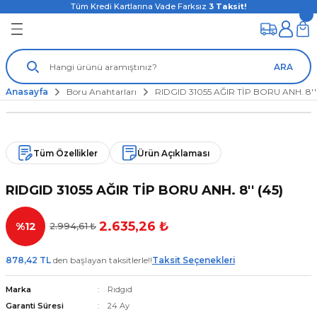
Tüm Kredi Kartlarına Vade Farksız
3
Taksit!
ARA
Anasayfa
Boru Anahtarları
RIDGID 31055 AĞIR TİP BORU ANH. 8'' 
Tüm Özellikler
Ürün Açıklaması
RIDGID 31055 AĞIR TİP BORU ANH. 8'' (45)
2.635,26 ₺
%12
2.994,61 ₺
878,42 TL
den başlayan taksitlerle!!
Taksit Seçenekleri
Marka
Rıdgıd
Garanti Süresi
24 Ay