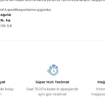
Sınıf A spesifikasyonlarına uygundur.
Ağırlık
lb.
kg
1 3/4
0,8
nularda yetersiz gördüğünüz noktaları öneri formunu kullanarak tarafımız
Ürün hakkında henüz soru sorulmamış.
Bu ürüne ilk yorumu siz yapın!
Yorum Yaz
Soru Sor
yet
Süper Hızlı Teslimat
Mağ
rde kolay
Saat 16:00’a kadar ki siparişlerde
İnter
m
aynı gün teslimat
mağazada