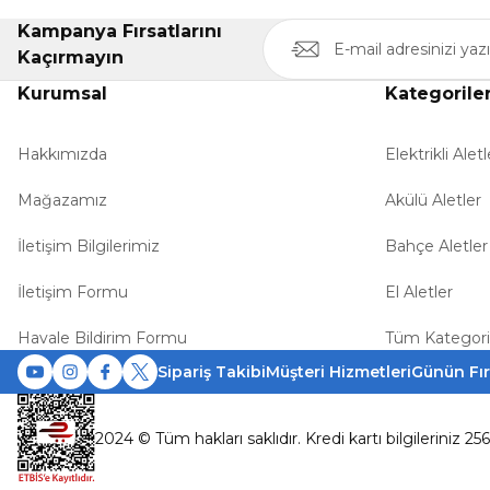
Kampanya Fırsatlarını
Kaçırmayın
Kurumsal
Kategorile
Hakkımızda
Elektrikli Aletl
Mağazamız
Akülü Aletler
İletişim Bilgilerimiz
Bahçe Aletler
İletişim Formu
El Aletler
Havale Bildirim Formu
Tüm Kategori
Sipariş Takibi
Müşteri Hizmetleri
Günün Fır
2024 © Tüm hakları saklıdır. Kredi kartı bilgileriniz 25