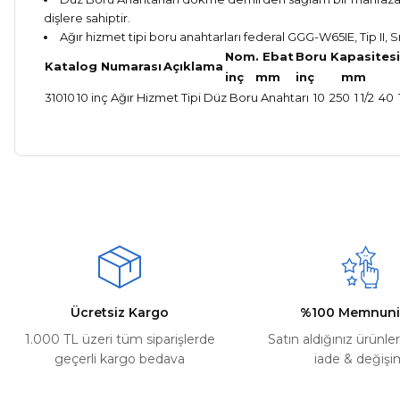
dişlere sahiptir.
Ağır hizmet tipi boru anahtarları federal GGG-W65IE, Tip II, 
Nom. Ebat
Boru Kapasitesi
Katalog Numarası
Açıklama
inç
mm
inç
mm
31010
10 inç Ağır Hizmet Tipi Düz Boru Anahtarı
10
250
1 1/2
40
Bu ürünün fiyat bilgisi, resim, ürün açıklamalarında ve diğer ko
Kargom ne aşamada lütfen bilgi verin, size ulaşamıyorum.
Görüş ve önerileriniz için teşekkür ederiz.
Mehmet Kayış | 17/02/2026
Ürün resmi kalitesiz, bozuk veya görüntülenemiyor.
Deneyimini Paylaş
Ürün açıklamasında eksik bilgiler bulunuyor.
Ürün bilgilerinde hatalar bulunuyor.
Ürün fiyatı diğer sitelerden daha pahalı.
Ücretsiz Kargo
%100 Memnuni
Bu ürüne benzer farklı alternatifler olmalı.
1.000 TL üzeri tüm siparişlerde
Satın aldığınız ürünle
geçerli kargo bedava
iade & değişi