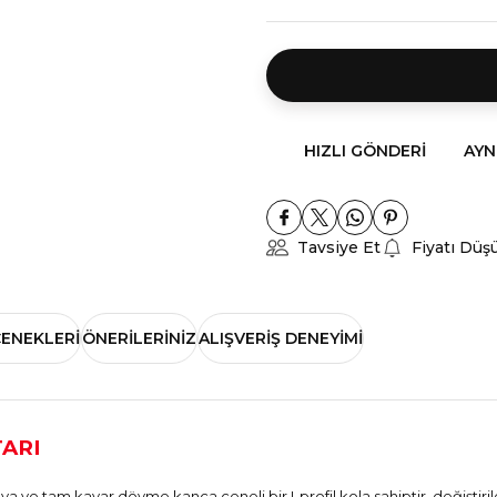
HIZLI GÖNDERI
AYN
Tavsiye Et
Fiyatı Düş
ÇENEKLERI
ÖNERILERINIZ
ALIŞVERIŞ DENEYIMI
TARI
ve tam kayar dövme kanca çeneli bir I-profil kola sahiptir, değiştiri