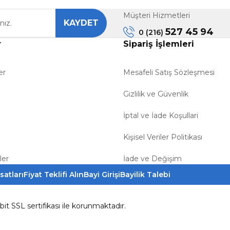
Müşteri Hizmetleri
KAYDET
Gönder
527 45 94
0 (216)
r
Sipariş İşlemleri
er
Mesafeli Satış Sözleşmesi
Gizlilik ve Güvenlik
İptal ve İade Koşullari
Kişisel Veriler Politikası
ler
İade ve Değişim
satları
Fiyat Teklifi Alın
Bayi Girişi
Bayilik Talebi
6bit SSL sertifikası ile korunmaktadır.