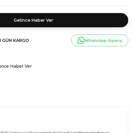
Gelince Haber Ver
I GÜN KARGO
WhatsApp Sipariş
ünce Haber Ver
lebilir kanca ve ökçe çenelerle kendi kendine temizlenen