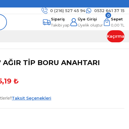
0 (216)
527 45 94
0532 641 37 15
0
Sipariş
Üye Girişi
Sepet
Takibi yap
Üyelik oluştur
0,00 TL
Kaçırma
0'' AĞIR TİP BORU ANAHTARI
5,19 ₺
lerle!!
Taksit Seçenekleri