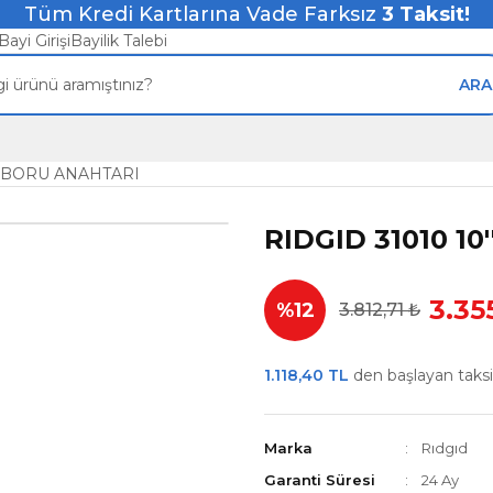
Tüm Kredi Kartlarına Vade Farksız
3
Taksit!
Bayi Girişi
Bayilik Talebi
ARA
İP BORU ANAHTARI
RIDGID 31010 1
3.35
%12
3.812,71 ₺
1.118,40 TL
den başlayan taksit
Marka
Rıdgıd
Garanti Süresi
24 Ay