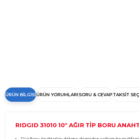
ÜRÜN BILGISI
ÜRÜN YORUMLARI
SORU & CEVAP
TAKSIT SE
RIDGID 31010 10" AĞIR TİP BORU ANAH
Düz Boru Anahtarları dökme demirden sağlam bir mahfazaya 