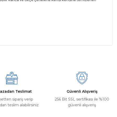
a iletebilirsiniz.
azadan Teslimat
Güvenli Alışveriş
netten sipariş verip
256 Bit SSL sertifikası ile %100
n teslim alabilirsiniz
güvenli alışveriş