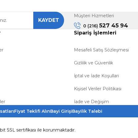
Müşteri Hizmetleri
KAYDET
Gönder
527 45 94
0 (216)
r
Sipariş İşlemleri
er
Mesafeli Satış Sözleşmesi
Gizlilik ve Güvenlik
İptal ve İade Koşullari
Kişisel Veriler Politikası
ler
İade ve Değişim
satları
Fiyat Teklifi Alın
Bayi Girişi
Bayilik Talebi
6bit SSL sertifikası ile korunmaktadır.