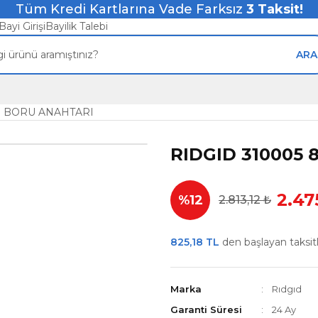
Tüm Kredi Kartlarına Vade Farksız
3
Taksit!
Bayi Girişi
Bayilik Talebi
ARA
İP BORU ANAHTARI
RIDGID 310005 
2.47
%12
2.813,12 ₺
825,18 TL
den başlayan taksitle
Marka
Rıdgıd
Garanti Süresi
24 Ay