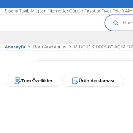
Sipariş Takibi
Müşteri Hizmetleri
Günün Fırsatları
Fiyat Teklifi Alın
Anasayfa
Boru Anahtarları
RIDGID 310005 8'' AĞIR T
Tüm Özellikler
Ürün Açıklaması