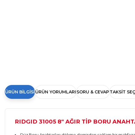
ÜRÜN BILGISI
ÜRÜN YORUMLARI
SORU & CEVAP
TAKSIT SE
RIDGID 31005 8" AĞIR TİP BORU ANAHT
Düz Boru Anahtarları dökme demirden sağlam bir mahfazaya 