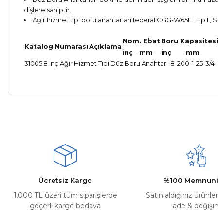
dişlere sahiptir.
Ağır hizmet tipi boru anahtarları federal GGG-W65IE, Tip II, 
Nom. Ebat
Boru Kapasitesi
Katalog Numarası
Açıklama
inç
mm
inç
mm
31005
8 inç Ağır Hizmet Tipi Düz Boru Anahtarı
8
200
1
25
3/4
Bu ürünün fiyat bilgisi, resim, ürün açıklamalarında ve diğer ko
Kargom ne aşamada lütfen bilgi verin, size ulaşamıyorum.
Görüş ve önerileriniz için teşekkür ederiz.
Mehmet Kayış | 17/02/2026
Ürün resmi kalitesiz, bozuk veya görüntülenemiyor.
Deneyimini Paylaş
Ürün açıklamasında eksik bilgiler bulunuyor.
Ürün bilgilerinde hatalar bulunuyor.
Ürün fiyatı diğer sitelerden daha pahalı.
Ücretsiz Kargo
%100 Memnuni
Bu ürüne benzer farklı alternatifler olmalı.
1.000 TL üzeri tüm siparişlerde
Satın aldığınız ürünle
geçerli kargo bedava
iade & değişi