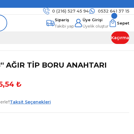
0 (216)
527 45 94
0532 641 37 15
Sipariş
Üye Girişi
Sepet
Takibi yap
Üyelik oluştur
Kaçırma
8'' AĞIR TİP BORU ANAHTARI
5,54 ₺
rle!!
Taksit Seçenekleri