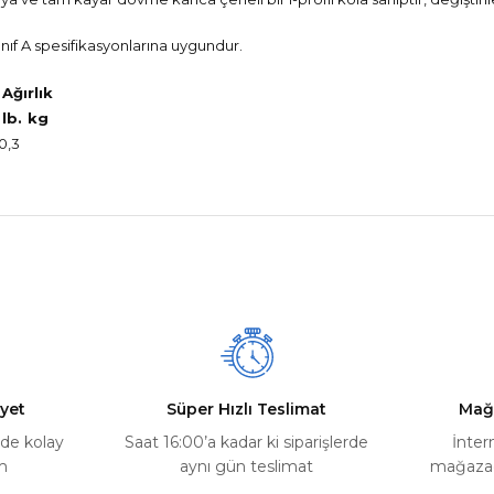
Sınıf A spesifikasyonlarına uygundur.
Ağırlık
lb.
kg
0,3
nularda yetersiz gördüğünüz noktaları öneri formunu kullanarak tarafımız
Ürün hakkında henüz soru sorulmamış.
Bu ürüne ilk yorumu siz yapın!
Yorum Yaz
Soru Sor
yet
Süper Hızlı Teslimat
Mağ
rde kolay
Saat 16:00’a kadar ki siparişlerde
İnter
m
aynı gün teslimat
mağazada