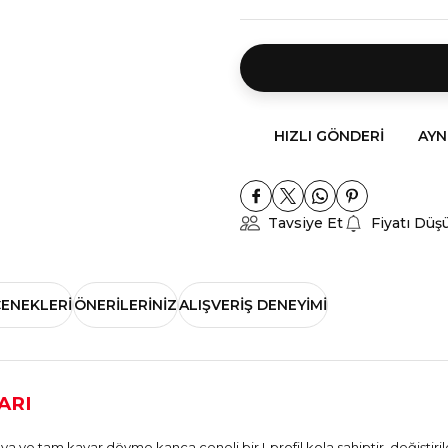
HIZLI GÖNDERI
AYN
Tavsiye Et
Fiyatı Düş
ÇENEKLERI
ÖNERILERINIZ
ALIŞVERIŞ DENEYIMI
ARI
ve tam kayar dövme kanca çeneli bir I-profil kola sahiptir, değiştiri