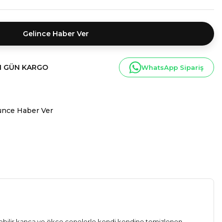
Gelince Haber Ver
I GÜN KARGO
WhatsApp Sipariş
ünce Haber Ver
lebilir kanca ve ökçe çenelerle kendi kendine temizlenen