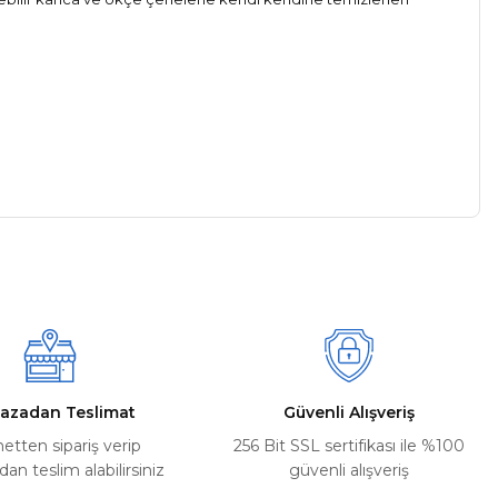
a iletebilirsiniz.
azadan Teslimat
Güvenli Alışveriş
netten sipariş verip
256 Bit SSL sertifikası ile %100
n teslim alabilirsiniz
güvenli alışveriş