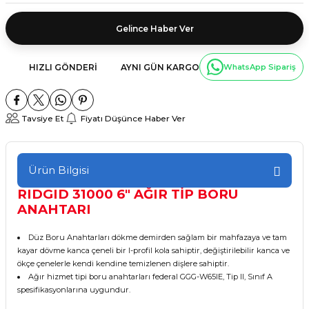
Gelince Haber Ver
HIZLI GÖNDERI
AYNI GÜN KARGO
WhatsApp Sipariş
Tavsiye Et
Fiyatı Düşünce Haber Ver
Ürün Bilgisi
RIDGID 31000 6" AĞIR TİP BORU
ANAHTARI
Düz Boru Anahtarları dökme demirden sağlam bir mahfazaya ve tam
kayar dövme kanca çeneli bir I-profil kola sahiptir, değiştirilebilir kanca ve
ökçe çenelerle kendi kendine temizlenen dişlere sahiptir.
Ağır hizmet tipi boru anahtarları federal GGG-W65IE, Tip II, Sınıf A
spesifikasyonlarına uygundur.