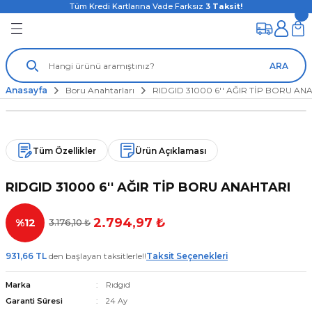
Tüm Kredi Kartlarına Vade Farksız
3
Taksit!
ARA
Anasayfa
Boru Anahtarları
RIDGID 31000 6'' AĞIR TİP BORU AN
Tüm Özellikler
Ürün Açıklaması
RIDGID 31000 6'' AĞIR TİP BORU ANAHTARI
2.794,97 ₺
%12
3.176,10 ₺
931,66 TL
den başlayan taksitlerle!!
Taksit Seçenekleri
Marka
Rıdgıd
Garanti Süresi
24 Ay