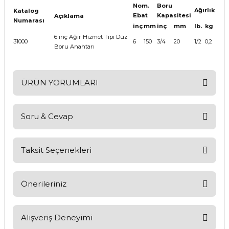
Nom.
Boru
Ağırlık
Katalog
Ebat
Kapasitesi
Açıklama
Numarası
inç
mm
inç
mm
lb.
kg
6 inç Ağır Hizmet Tipi Düz
31000
6
150
3/4
20
1/2
0,2
Boru Anahtarı
ÜRÜN YORUMLARI
Soru & Cevap
Bu ürüne ilk yorumu siz yapın!
Yorum Yaz
Taksit Seçenekleri
Ürün hakkında henüz soru sorulmamış.
Soru Sor
Önerileriniz
Bu ürünün fiyat bilgisi, resim, ürün açıklamalarında ve diğer
konularda yetersiz gördüğünüz noktaları öneri formunu
Alışveriş Deneyimi
kullanarak tarafımıza iletebilirsiniz.