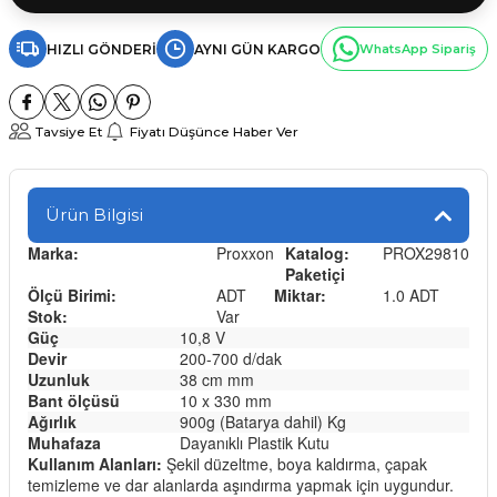
HIZLI GÖNDERI
AYNI GÜN KARGO
WhatsApp Sipariş
Tavsiye Et
Fiyatı Düşünce Haber Ver
Ürün Bilgisi
Marka:
Proxxon
Katalog:
PROX29810
Paketiçi
Ölçü Birimi:
ADT
Miktar:
1.0 ADT
Stok:
Var
Güç
10,8 V
Devir
200-700 d/dak
Uzunluk
38 cm mm
Bant ölçüsü
10 x 330 mm
Ağırlık
900g (Batarya dahil) Kg
Muhafaza
Dayanıklı Plastik Kutu
Kullanım Alanları:
Şekil düzeltme, boya kaldırma, çapak
temizleme ve dar alanlarda aşındırma yapmak için uygundur.