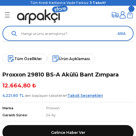
Tüm Kredi Kartlarına Vade Farksız
3
Taksit!
ARA
Tüm Özellikler
Ürün Açıklaması
Proxxon 29810 BS-A Akülü Bant Zımpara
12.664,80 ₺
4.221,60 TL
den başlayan taksitlerle!!
Taksit Seçenekleri
Marka
Proxxon
Garanti Süresi
24 Ay
Gelince Haber Ver