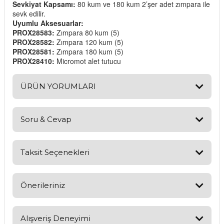
Sevkiyat Kapsamı:
80 kum ve 180 kum 2’şer adet zımpara ile
sevk edilir.
Uyumlu Aksesuarlar:
PROX28583:
Zımpara 80 kum (5)
PROX28582:
Zımpara 120 kum (5)
PROX28581:
Zımpara 180 kum (5)
PROX28410:
Micromot alet tutucu
ÜRÜN YORUMLARI
Soru & Cevap
Bu ürüne ilk yorumu siz yapın!
Yorum Yaz
Taksit Seçenekleri
Ürün hakkında henüz soru sorulmamış.
Soru Sor
Önerileriniz
Bu ürünün fiyat bilgisi, resim, ürün açıklamalarında ve diğer
konularda yetersiz gördüğünüz noktaları öneri formunu
Alışveriş Deneyimi
kullanarak tarafımıza iletebilirsiniz.