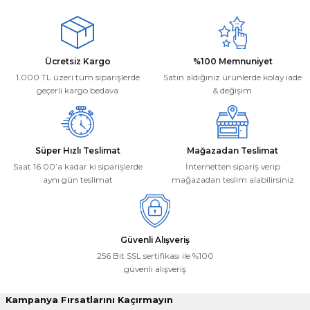
Ürün resmi kalitesiz, bozuk veya görüntülenemiyor.
Mehmet Kayış | 17/02/2026
Ürün açıklamasında eksik bilgiler bulunuyor.
Ürün bilgilerinde hatalar bulunuyor.
Deneyimini Paylaş
Ücretsiz Kargo
%100 Memnuniyet
Ürün fiyatı diğer sitelerden daha pahalı.
1.000 TL üzeri tüm siparişlerde
Satın aldığınız ürünlerde kolay iade
Bu ürüne benzer farklı alternatifler olmalı.
geçerli kargo bedava
& değişim
Süper Hızlı Teslimat
Mağazadan Teslimat
Saat 16:00’a kadar ki siparişlerde
İnternetten sipariş verip
aynı gün teslimat
mağazadan teslim alabilirsiniz
Gönder
Güvenli Alışveriş
256 Bit SSL sertifikası ile %100
güvenli alışveriş
Kampanya Fırsatlarını Kaçırmayın