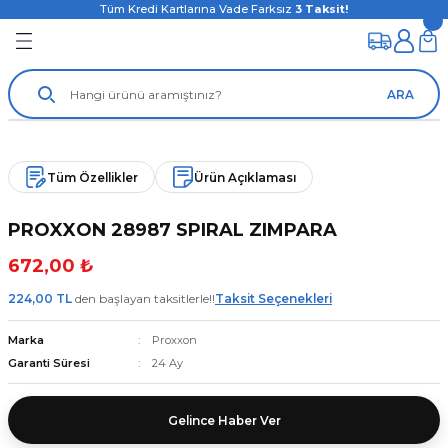
Tüm Kredi Kartlarına Vade Farksız
3
Taksit!
ARA
Tüm Özellikler
Ürün Açıklaması
PROXXON 28987 SPIRAL ZIMPARA
672,00 ₺
224,00 TL
den başlayan taksitlerle!!
Taksit Seçenekleri
Marka
Proxxon
Garanti Süresi
24 Ay
Gelince Haber Ver