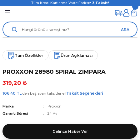
Tüm Kredi Kartlarına Vade Farksız
3
Taksit!
ARA
Tüm Özellikler
Ürün Açıklaması
PROXXON 28980 SPIRAL ZIMPARA
319,20 ₺
106,40 TL
den başlayan taksitlerle!!
Taksit Seçenekleri
Marka
Proxxon
Garanti Süresi
24 Ay
Gelince Haber Ver