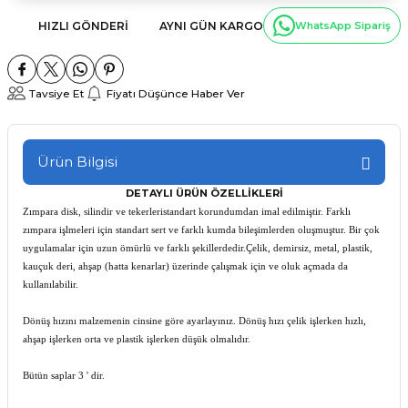
HIZLI GÖNDERI
AYNI GÜN KARGO
WhatsApp Sipariş
Tavsiye Et
Fiyatı Düşünce Haber Ver
Ürün Bilgisi
DETAYLI ÜRÜN ÖZELLİKLERİ
Zımpara disk, silindir ve tekerleristandart korundumdan imal edilmiştir. Farklı
zımpara işlmeleri için standart sert ve farklı kumda bileşimlerden oluşmuştur. Bir çok
uygulamalar için uzun ömürlü ve farklı şekillerdedir.Çelik, demirsiz, metal, plastik,
kauçuk deri, ahşap (hatta kenarlar) üzerinde çalışmak için ve oluk açmada da
kullanılabilir.
Dönüş hızını malzemenin cinsine göre ayarlayınız. Dönüş hızı çelik işlerken hızlı,
ahşap işlerken orta ve plastik işlerken düşük olmalıdır.
Bütün saplar 3 ' dir.