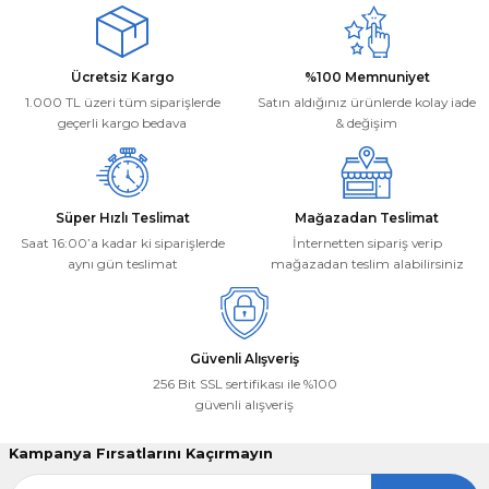
Mehmet Kayış | 17/02/2026
Ürün açıklamasında eksik bilgiler bulunuyor.
Ürün bilgilerinde hatalar bulunuyor.
Deneyimini Paylaş
Ücretsiz Kargo
%100 Memnuniyet
Ürün fiyatı diğer sitelerden daha pahalı.
1.000 TL üzeri tüm siparişlerde
Satın aldığınız ürünlerde kolay iade
Bu ürüne benzer farklı alternatifler olmalı.
geçerli kargo bedava
& değişim
Süper Hızlı Teslimat
Mağazadan Teslimat
Saat 16:00’a kadar ki siparişlerde
İnternetten sipariş verip
aynı gün teslimat
mağazadan teslim alabilirsiniz
Gönder
Güvenli Alışveriş
256 Bit SSL sertifikası ile %100
güvenli alışveriş
Kampanya Fırsatlarını Kaçırmayın