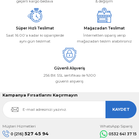
Bu ürüne benzer farklı alternatifler olmalı.
geçerli kargo bedava
& değişim
Süper Hızlı Teslimat
Mağazadan Teslimat
Saat 16:00’a kadar ki siparişlerde
İnternetten sipariş verip
aynı gün teslimat
mağazadan teslim alabilirsiniz
Gönder
Güvenli Alışveriş
256 Bit SSL sertifikası ile %100
güvenli alışveriş
Kampanya Fırsatlarını Kaçırmayın
KAYDET
Müşteri Hizmetleri
WhatsApp Sipariş
527 45 94
0 (216)
0532 641 37 15