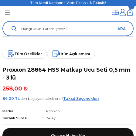
Tüm Kredi Kartlarına Vade Farksız
3
Taksit!
ARA
Tüm Özellikler
Ürün Açıklaması
Proxxon 28864 HSS Matkap Ucu Seti 0,5 mm
- 3'lü
258,00 ₺
86,00 TL
den başlayan taksitlerle!!
Taksit Seçenekleri
Marka
Proxxon
Garanti Süresi
24 Ay
Gelince Haber Ver