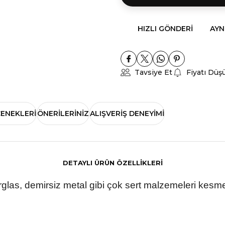
HIZLI GÖNDERI
AYN
Tavsiye Et
Fiyatı Düş
ÇENEKLERI
ÖNERILERINIZ
ALIŞVERIŞ DENEYIMI
DETAYLI ÜRÜN ÖZELLİKLERİ
rglas, demirsiz metal gibi çok sert malzemeleri kesme