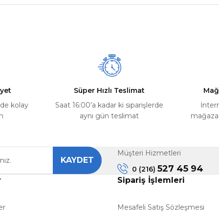
nularda yetersiz gördüğünüz noktaları öneri formunu kullanarak tarafımız
Ürün hakkında henüz soru sorulmamış.
Bu ürüne ilk yorumu siz yapın!
Yorum Yaz
Soru Sor
yet
Süper Hızlı Teslimat
Mağ
rde kolay
Saat 16:00’a kadar ki siparişlerde
İnter
m
aynı gün teslimat
mağazada
Müşteri Hizmetleri
KAYDET
Gönder
527 45 94
0 (216)
r
Sipariş İşlemleri
er
Mesafeli Satış Sözleşmesi