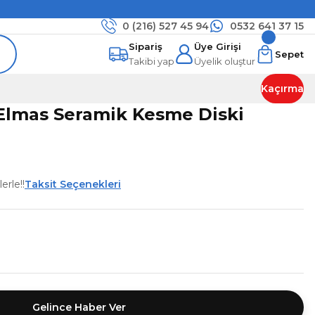
0 (216)
527 45 94
0532 641 37 15
Sipariş
Üye Girişi
Sepet
Takibi yap
Üyelik oluştur
Kaçırma
Elmas Seramik Kesme Diski
erle!!
Taksit Seçenekleri
Gelince Haber Ver