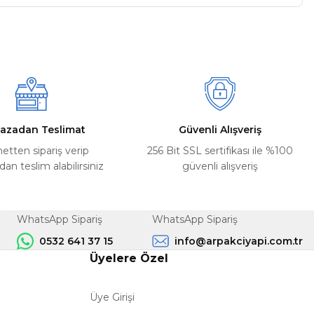
a iletebilirsiniz.
azadan Teslimat
Güvenli Alışveriş
netten sipariş verip
256 Bit SSL sertifikası ile %100
n teslim alabilirsiniz
güvenli alışveriş
WhatsApp Sipariş
WhatsApp Sipariş
0532 641 37 15
info@arpakciyapi.com.tr
Üyelere Özel
Üye Girişi