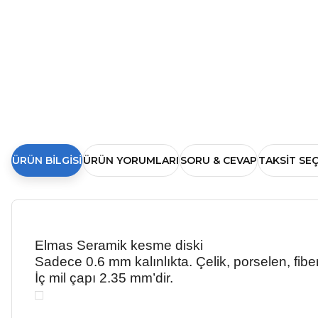
ÜRÜN BILGISI
ÜRÜN YORUMLARI
SORU & CEVAP
TAKSIT SE
Elmas Seramik kesme diski
Sadece 0.6 mm kalınlıkta. Çelik, porselen, fibe
İç mil çapı 2.35 mm’dir.