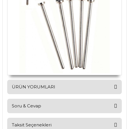
ÜRÜN YORUMLARI
Soru & Cevap
Bu ürüne ilk yorumu siz yapın!
Yorum Yaz
Taksit Seçenekleri
Ürün hakkında henüz soru sorulmamış.