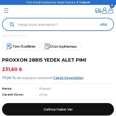
Tüm Kredi Kartlarına Vade Farksız
3
Taksit!
0
ARA
Tüm Özellikler
Ürün Açıklaması
PROXXON 28815 YEDEK ALET PIMI
231,60 ₺
77,20 TL
den başlayan taksitlerle!!
Taksit Seçenekleri
Marka
Proxxon
Garanti Süresi
24 Ay
Gelince Haber Ver