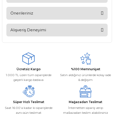
Soru Sor
Önerileriniz
Bu ürünün fiyat bilgisi, resim, ürün açıklamalarında ve diğer
konularda yetersiz gördüğünüz noktaları öneri formunu
Alışveriş Deneyimi
kullanarak tarafımıza iletebilirsiniz.
Görüş ve önerileriniz için teşekkür ederiz.
Kargom ne aşamada lütfen bilgi
verin, size ulaşamıyorum.
Ürün resmi kalitesiz, bozuk veya görüntülenemiyor.
Mehmet Kayış | 17/02/2026
Ürün açıklamasında eksik bilgiler bulunuyor.
Ürün bilgilerinde hatalar bulunuyor.
Deneyimini Paylaş
Ücretsiz Kargo
%100 Memnuniyet
Ürün fiyatı diğer sitelerden daha pahalı.
1.000 TL üzeri tüm siparişlerde
Satın aldığınız ürünlerde kolay iade
Bu ürüne benzer farklı alternatifler olmalı.
geçerli kargo bedava
& değişim
Süper Hızlı Teslimat
Mağazadan Teslimat
Saat 16:00’a kadar ki siparişlerde
İnternetten sipariş verip
aynı gün teslimat
mağazadan teslim alabilirsiniz
Gönder