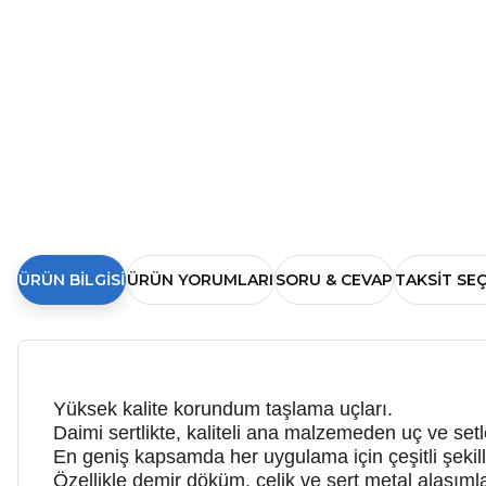
ÜRÜN BILGISI
ÜRÜN YORUMLARI
SORU & CEVAP
TAKSIT SE
Yüksek kalite korundum taşlama uçları.
Daimi sertlikte, kaliteli ana malzemeden uç ve setl
En geniş kapsamda her uygulama için çeşitli şekil
Özellikle demir döküm, çelik ve sert metal alaşıml