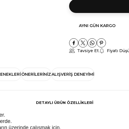
AYNI GÜN KARGO
Tavsiye Et
Fiyatı Düş
ÇENEKLERI
ÖNERILERINIZ
ALIŞVERIŞ DENEYIMI
DETAYLI ÜRÜN ÖZELLİKLERİ
er.
lerde.
arın üzerinde çalışmak için.