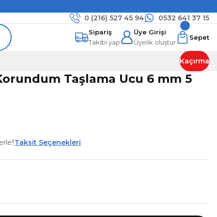
0 (216)
527 45 94
0532 641 37 15
Sipariş
Üye Girişi
Sepet
Takibi yap
Üyelik oluştur
Kaçırma
Korundum Taşlama Ucu 6 mm 5
rle!!
Taksit Seçenekleri