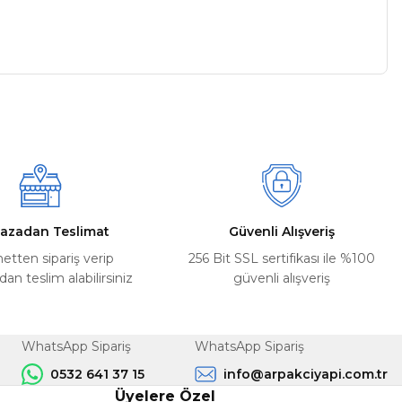
a iletebilirsiniz.
azadan Teslimat
Güvenli Alışveriş
netten sipariş verip
256 Bit SSL sertifikası ile %100
n teslim alabilirsiniz
güvenli alışveriş
WhatsApp Sipariş
WhatsApp Sipariş
0532 641 37 15
info@arpakciyapi.com.tr
Üyelere Özel