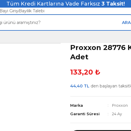
Tüm Kredi Kartlarına Vade Farksız
3
Taksit!
Bayi Girişi
Bayilik Talebi
ARA
Proxxon 28776 
Adet
133,20 ₺
44,40 TL
den başlayan taksitle
Marka
Proxxon
Garanti Süresi
24 Ay