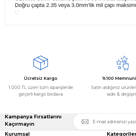
Doğru çapta 2.35 veya 3.0mm’lik mil çapı maksim
Bu ürünün fiyat bilgisi, resim, ürün açıklamalarında ve diğer ko
Kargom ne aşamada lütfen bilgi verin, size ulaşamıyorum.
Görüş ve önerileriniz için teşekkür ederiz.
Mehmet Kayış | 17/02/2026
Ürün resmi kalitesiz, bozuk veya görüntülenemiyor.
Deneyimini Paylaş
Ürün açıklamasında eksik bilgiler bulunuyor.
Ürün bilgilerinde hatalar bulunuyor.
Ürün fiyatı diğer sitelerden daha pahalı.
Ücretsiz Kargo
%100 Memnuni
Bu ürüne benzer farklı alternatifler olmalı.
1.000 TL üzeri tüm siparişlerde
Satın aldığınız ürünle
geçerli kargo bedava
iade & değişi
Kampanya Fırsatlarını
Kaçırmayın
Kurumsal
Kategorile