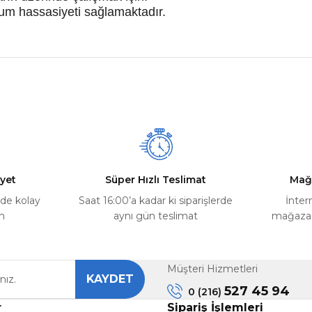
um hassasiyeti sağlamaktadır.
nularda yetersiz gördüğünüz noktaları öneri formunu kullanarak tarafımız
Ürün hakkında henüz soru sorulmamış.
Bu ürüne ilk yorumu siz yapın!
Yorum Yaz
Soru Sor
yet
Süper Hızlı Teslimat
Mağ
rde kolay
Saat 16:00’a kadar ki siparişlerde
İnter
m
aynı gün teslimat
mağazada
Müşteri Hizmetleri
KAYDET
Gönder
527 45 94
0 (216)
r
Sipariş İşlemleri