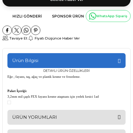
HIZLI GÖNDERI
SPONSOR ÜRÜN
WhatsApp Sipariş
Tavsiye Et
Fiyatı Düşünce Haber Ver
Ürün Bilgisi
DETAYLI ÜRÜN ÖZELLİKLERİ
Eğe ; fayans, taş, ağaç ve plastik kesme ve frezeleme.
Paket İçeriği:
3,2mm mil çaplı FEX fayans kesme ataşmanı için yedek kesici 1ad
ÜRÜN YORUMLARI