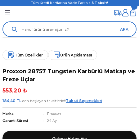
Tüm Kredi Kartlarına Vade Farksız
3
Taksit!
ARA
Tüm Özellikler
Ürün Açıklaması
Proxxon 28757 Tungsten Karbürlü Matkap ve
Freze Uçlar
553,20 ₺
184,40 TL
den başlayan taksitlerle!!
Taksit Seçenekleri
Marka
Proxxon
Garanti Süresi
24 Ay
Gelince Haber Ver