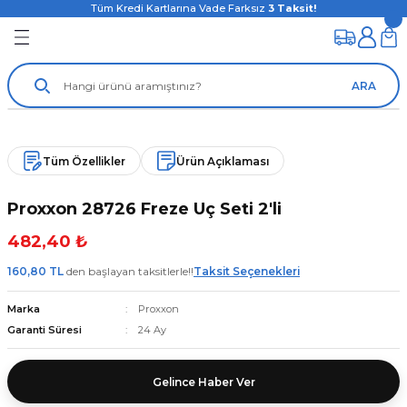
Tüm Kredi Kartlarına Vade Farksız
3
Taksit!
ARA
Tüm Özellikler
Ürün Açıklaması
Proxxon 28726 Freze Uç Seti 2'li
482,40 ₺
160,80 TL
den başlayan taksitlerle!!
Taksit Seçenekleri
Marka
Proxxon
Garanti Süresi
24 Ay
Gelince Haber Ver