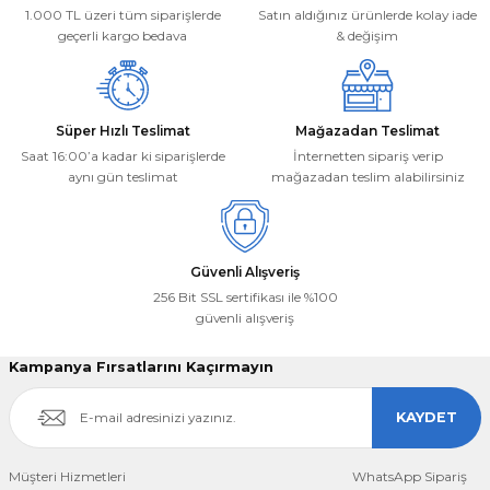
Ürün fiyatı diğer sitelerden daha pahalı.
1.000 TL üzeri tüm siparişlerde
Satın aldığınız ürünlerde kolay iade
Bu ürüne benzer farklı alternatifler olmalı.
geçerli kargo bedava
& değişim
Süper Hızlı Teslimat
Mağazadan Teslimat
Saat 16:00’a kadar ki siparişlerde
İnternetten sipariş verip
aynı gün teslimat
mağazadan teslim alabilirsiniz
Gönder
Güvenli Alışveriş
256 Bit SSL sertifikası ile %100
güvenli alışveriş
Kampanya Fırsatlarını Kaçırmayın
KAYDET
Müşteri Hizmetleri
WhatsApp Sipariş