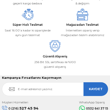
Bu ürüne benzer farklı alternatifler olmalı.
geçerli kargo bedava
& değişim
Süper Hızlı Teslimat
Mağazadan Teslimat
Saat 16:00’a kadar ki siparişlerde
İnternetten sipariş verip
aynı gün teslimat
mağazadan teslim alabilirsiniz
Gönder
Güvenli Alışveriş
256 Bit SSL sertifikası ile %100
güvenli alışveriş
Kampanya Fırsatlarını Kaçırmayın
KAYDET
Müşteri Hizmetleri
WhatsApp Sipariş
527 45 94
0 (216)
0532 641 37 15