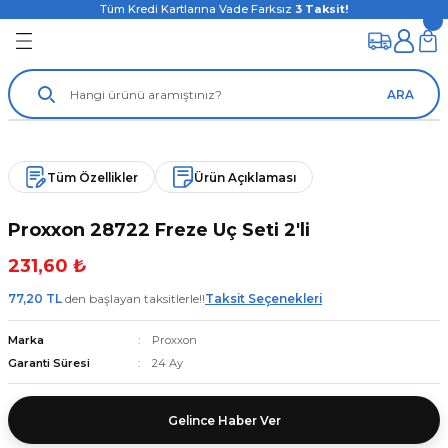
Tüm Kredi Kartlarına Vade Farksız
3
Taksit!
ARA
Tüm Özellikler
Ürün Açıklaması
Proxxon 28722 Freze Uç Seti 2'li
231,60 ₺
77,20 TL
den başlayan taksitlerle!!
Taksit Seçenekleri
Marka
Proxxon
Garanti Süresi
24 Ay
Gelince Haber Ver