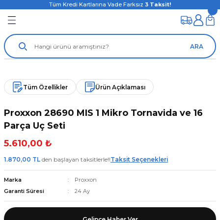
Tüm Kredi Kartlarına Vade Farksız
3
Taksit!
ARA
Tüm Özellikler
Ürün Açıklaması
Proxxon 28690 MIS 1 Mikro Tornavida ve 16
Parça Uç Seti
5.610,00 ₺
1.870,00 TL
den başlayan taksitlerle!!
Taksit Seçenekleri
Marka
Proxxon
Garanti Süresi
24 Ay
Gelince Haber Ver