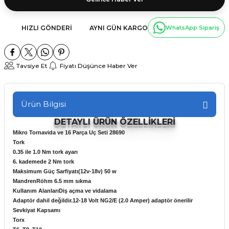
HIZLI GÖNDERI
AYNI GÜN KARGO
WhatsApp Sipariş
Tavsiye Et
Fiyatı Düşünce Haber Ver
Ürün Bilgisi
DETAYLI ÜRÜN ÖZELLİKLERİ
Mikro Tornavida ve 16 Parça Uç Seti 28690
Tork
0.35 ile 1.0 Nm tork ayarı
6. kademede 2 Nm tork
Maksimum Güç Sarfiyatı(12v-18v) 50 w
MandrenRöhm 6.5 mm sıkma
Kullanım AlanlarıDiş açma ve vidalama
Adaptör dahil değildir.12-18 Volt NG2/E (2.0 Amper) adaptör önerilir
Sevkiyat Kapsamı
Torx