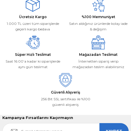
Ürün açıklamasında eksik bilgiler bulunuyor.
Ürün bilgilerinde hatalar bulunuyor.
Deneyimini Paylaş
Ücretsiz Kargo
%100 Memnuniyet
Ürün fiyatı diğer sitelerden daha pahalı.
1.000 TL üzeri tüm siparişlerde
Satın aldığınız ürünlerde kolay iade
Bu ürüne benzer farklı alternatifler olmalı.
geçerli kargo bedava
& değişim
Süper Hızlı Teslimat
Mağazadan Teslimat
Saat 16:00’a kadar ki siparişlerde
İnternetten sipariş verip
aynı gün teslimat
mağazadan teslim alabilirsiniz
Gönder
Güvenli Alışveriş
256 Bit SSL sertifikası ile %100
güvenli alışveriş
Kampanya Fırsatlarını Kaçırmayın