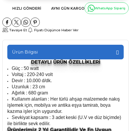
HIZLI GÖNDERI
AYNI GÜN KARGO
WhatsApp Sipariş
Tavsiye Et
Fiyatı Düşünce Haber Ver
Ürün Bilgisi
DETAYLI ÜRÜN ÖZELLİKLERİ
Güç : 50 watt
Voltaj : 220-240 volt
Devir : 10.000 d/dk.
Uzunluk : 23 cm
Ağırlık : 680 gram
Kullanım alanları : Her türlü ahşap malzemede nakış
işlemek için, mobilya ve antika eşya tamiratı, boya
kazıma işler için uygundur.
Sevkiyat kapsamı : 3 adet keski (U.V ve düz biçimde)
ile birlikte sevk edilir.
Ürünlerimiz 2 Yıl Garantilidir Ve En Uygun