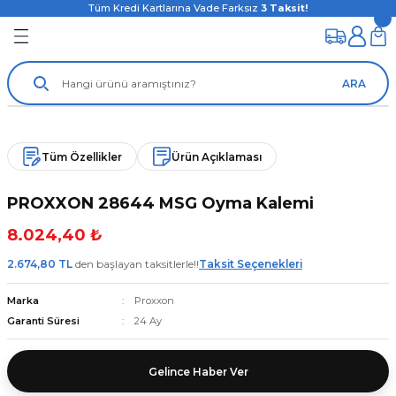
Tüm Kredi Kartlarına Vade Farksız
3
Taksit!
ARA
Tüm Özellikler
Ürün Açıklaması
PROXXON 28644 MSG Oyma Kalemi
8.024,40 ₺
2.674,80 TL
den başlayan taksitlerle!!
Taksit Seçenekleri
Marka
Proxxon
Garanti Süresi
24 Ay
Gelince Haber Ver