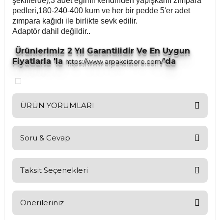
şekillerde),3 adet eğimli kendinden yapışkanlı zımpara
pedleri,180-240-400 kum ve her bir pedde 5'er adet
zımpara kağıdı ile birlikte sevk edilir.
Adaptör dahil değildir..
Ürünlerimiz 2 Yıl Garantilidir Ve En Uygun
Fiyatlarla 'la
'da
https://www.arpakcistore.com/
ÜRÜN YORUMLARI
Soru & Cevap
Bu ürüne ilk yorumu siz yapın!
Yorum Yaz
Taksit Seçenekleri
Ürün hakkında henüz soru sorulmamış.
Soru Sor
Önerileriniz
Bu ürünün fiyat bilgisi, resim, ürün açıklamalarında ve diğer