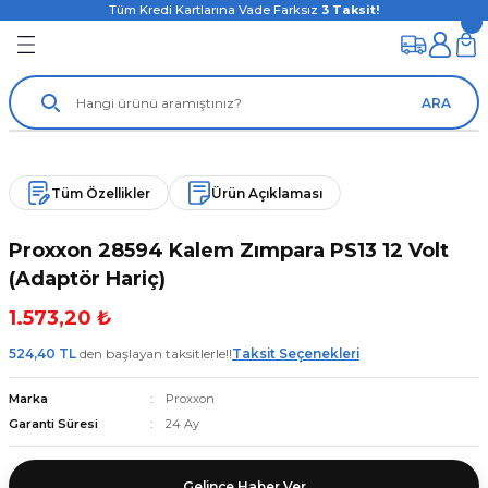
Tüm Kredi Kartlarına Vade Farksız
3
Taksit!
ARA
Tüm Özellikler
Ürün Açıklaması
Proxxon 28594 Kalem Zımpara PS13 12 Volt
(Adaptör Hariç)
1.573,20 ₺
524,40 TL
den başlayan taksitlerle!!
Taksit Seçenekleri
Marka
Proxxon
Garanti Süresi
24 Ay
Gelince Haber Ver