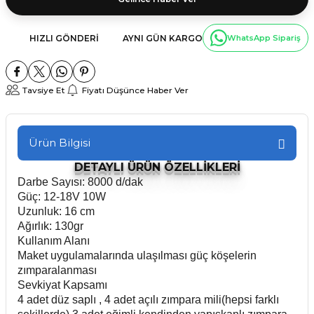
HIZLI GÖNDERI
AYNI GÜN KARGO
WhatsApp Sipariş
Tavsiye Et
Fiyatı Düşünce Haber Ver
Ürün Bilgisi
DETAYLI ÜRÜN ÖZELLİKLERİ
Darbe Sayısı: 8000 d/dak
Güç: 12-18V 10W
Uzunluk: 16 cm
Ağırlık: 130gr
Kullanım Alanı
Maket uygulamalarında ulaşılması güç köşelerin
zımparalanması
Sevkiyat Kapsamı
4 adet düz saplı , 4 adet açılı zımpara mili(hepsi farklı