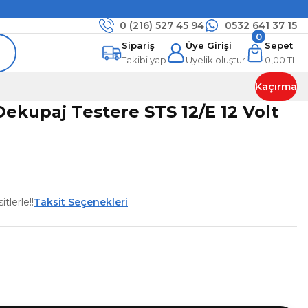
0 (216)
527 45 94
0532 641 37 15
0
Sipariş
Üye Girişi
Sepet
Takibi yap
Üyelik oluştur
0,00 TL
Kaçırma
ekupaj Testere STS 12/E 12 Volt
tlerle!!
Taksit Seçenekleri