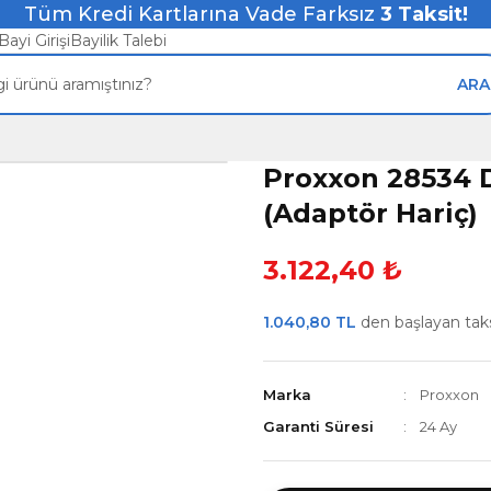
Tüm Kredi Kartlarına Vade Farksız
3
Taksit!
Bayi Girişi
Bayilik Talebi
ARA
Proxxon 28534 D
(Adaptör Hariç)
3.122,40 ₺
1.040,80 TL
den başlayan taksi
Marka
Proxxon
Garanti Süresi
24 Ay