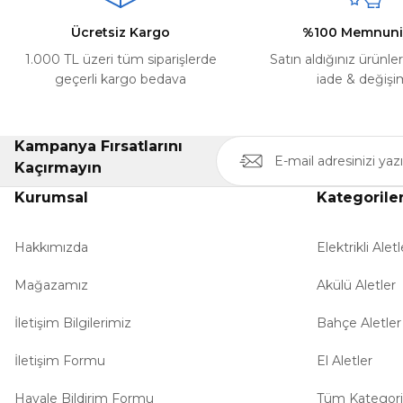
Ürün fiyatı diğer sitelerden daha pahalı.
Ücretsiz Kargo
%100 Memnuni
Bu ürüne benzer farklı alternatifler olmalı.
1.000 TL üzeri tüm siparişlerde
Satın aldığınız ürünle
geçerli kargo bedava
iade & değişi
Kampanya Fırsatlarını
Kaçırmayın
Kurumsal
Kategorile
Hakkımızda
Elektrikli Aletl
Mağazamız
Akülü Aletler
İletişim Bilgilerimiz
Bahçe Aletler
İletişim Formu
El Aletler
Havale Bildirim Formu
Tüm Kategori