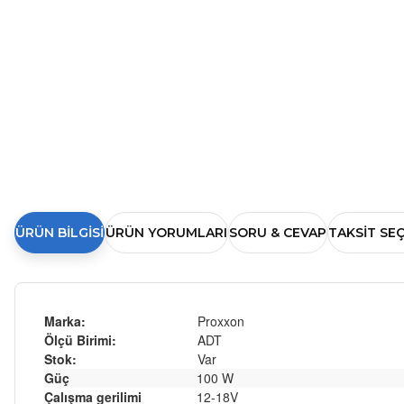
ÜRÜN BILGISI
ÜRÜN YORUMLARI
SORU & CEVAP
TAKSIT SE
Marka:
Proxxon
Ölçü Birimi:
ADT
Stok:
Var
Güç
100 W
Çalışma gerilimi
12-18V