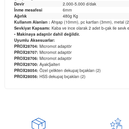
Devir
2.000-5.000 d/dak
İnme mesafesi
6mm
Ağırlık
480g Kg
Kullanım Alanları :
Ahşap (10mm), pc kartları (3mm), metal 
Sevkiyat Kapsamı:
Kaba ve ince olarak 2 adet b›çak ile sevk ed
•
Makinaya adaptör dahil değildir.
Uyumlu Aksesuarlar:
PROX28704:
Micromot adaptör
PROX28707:
Micromot adaptör
PROX28706:
Micromot adaptör
PROX28700:
AyakŞalteri
PROX28054:
Özel çelikten dekupaj bıçakları (2)
PROX28056:
HSS dekupaj bıçakları (2)
Bu ürünün fiyat bilgisi, resim, ürün açıklamalarında ve diğer ko
Kargom ne aşamada lütfen bilgi verin, size ulaşamıyorum.
Görüş ve önerileriniz için teşekkür ederiz.
Mehmet Kayış | 17/02/2026
Ürün resmi kalitesiz, bozuk veya görüntülenemiyor.
Deneyimini Paylaş
Ürün açıklamasında eksik bilgiler bulunuyor.
Ürün bilgilerinde hatalar bulunuyor.