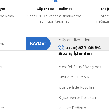
yet
Süper Hızlı Teslimat
Mağ
rde kolay
Saat 16:00’a kadar ki siparişlerde
İnter
m
aynı gün teslimat
mağazada
Müşteri Hizmetleri
KAYDET
Gönder
527 45 94
0 (216)
r
Sipariş İşlemleri
er
Mesafeli Satış Sözleşmesi
Gizlilik ve Güvenlik
İptal ve İade Koşullari
Kişisel Veriler Politikası
ler
İade ve Değişim