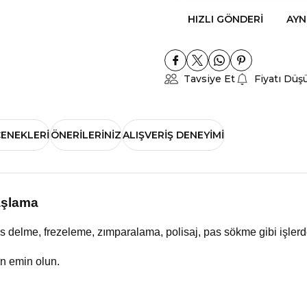
HIZLI GÖNDERI
AYN
Tavsiye Et
Fiyatı Düş
ÇENEKLERI
ÖNERILERINIZ
ALIŞVERIŞ DENEYIMI
aşlama
s delme, frezeleme, zımparalama,
polisaj, pas sökme gibi işlerde
an emin olun.