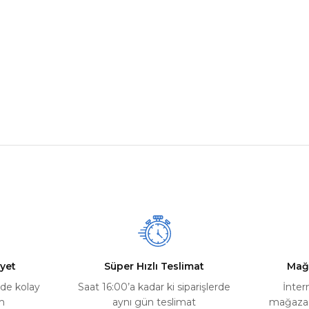
nularda yetersiz gördüğünüz noktaları öneri formunu kullanarak tarafımız
Ürün hakkında henüz soru sorulmamış.
Bu ürüne ilk yorumu siz yapın!
Yorum Yaz
Soru Sor
yet
Süper Hızlı Teslimat
Mağ
rde kolay
Saat 16:00’a kadar ki siparişlerde
İnter
m
aynı gün teslimat
mağazada