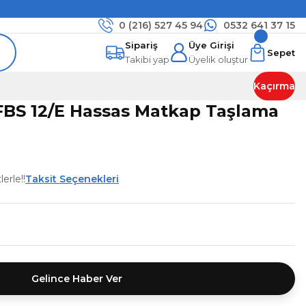
0 (216)
527 45 94
0532 641 37 15
Sipariş
Üye Girişi
Sepet
Takibi yap
Üyelik oluştur
Kaçırma
FBS 12/E Hassas Matkap Taşlama
erle!!
Taksit Seçenekleri
Gelince Haber Ver