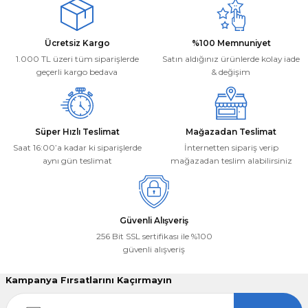
Ürün açıklamasında eksik bilgiler bulunuyor.
Ürün bilgilerinde hatalar bulunuyor.
Deneyimini Paylaş
Ücretsiz Kargo
%100 Memnuniyet
Ürün fiyatı diğer sitelerden daha pahalı.
1.000 TL üzeri tüm siparişlerde
Satın aldığınız ürünlerde kolay iade
Bu ürüne benzer farklı alternatifler olmalı.
geçerli kargo bedava
& değişim
Süper Hızlı Teslimat
Mağazadan Teslimat
Saat 16:00’a kadar ki siparişlerde
İnternetten sipariş verip
aynı gün teslimat
mağazadan teslim alabilirsiniz
Gönder
Güvenli Alışveriş
256 Bit SSL sertifikası ile %100
güvenli alışveriş
Kampanya Fırsatlarını Kaçırmayın