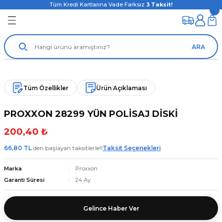
Tüm Kredi Kartlarına Vade Farksız
3
Taksit!
ARA
Tüm Özellikler
Ürün Açıklaması
PROXXON 28299 YÜN POLİSAJ DİSKİ
200,40 ₺
66,80 TL
den başlayan taksitlerle!!
Taksit Seçenekleri
Marka
Proxxon
Garanti Süresi
24 Ay
Gelince Haber Ver