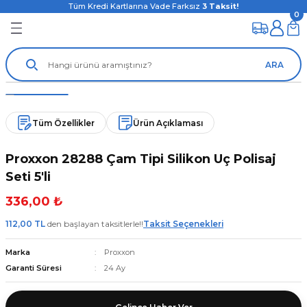
Tüm Kredi Kartlarına Vade Farksız
3
Taksit!
0
ARA
Tüm Özellikler
Ürün Açıklaması
Proxxon 28288 Çam Tipi Silikon Uç Polisaj
Seti 5'li
336,00 ₺
112,00 TL
den başlayan taksitlerle!!
Taksit Seçenekleri
Marka
Proxxon
Garanti Süresi
24 Ay