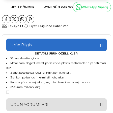
HIZLI GÖNDERI
AYNI GÜN KARGO
WhatsApp Sipariş
Tavsiye Et
Fiyatı Düşünce Haber Ver
Ürün Bilgisi
DETAYLI ÜRÜN ÖZELLİKLERİ
10 parçalı setin içinde
Metal, cam, değerli metal, porselen ve plastik malzemelerin parlatılması
için.
3 adet keçe polisaj ucu (silindir, konik, teker).
3 silikon polisaj uç (mermi, silindir, teker).
Pamuk yün polisaj tekeri; keçi deri tekeri ve polisaj macunu
(2.35 mm mil dâhildir)
ÜRÜN YORUMLARI