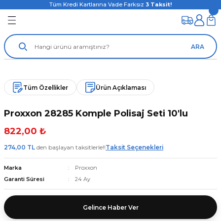
Tüm Kredi Kartlarına Vade Farksız
3
Taksit!
ARA
Tüm Özellikler
Ürün Açıklaması
Proxxon 28285 Komple Polisaj Seti 10'lu
822,00 ₺
274,00 TL
den başlayan taksitlerle!!
Taksit Seçenekleri
Marka
Proxxon
Garanti Süresi
24 Ay
Gelince Haber Ver