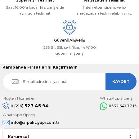
Süper Hızlı Teslimat
Mağazadan Teslimat
Saat 16:00’a kadar ki siparişlerde
İnternetten sipariş verip
aynı gün teslimat
mağazadan teslim alabilirsiniz
Gönder
Güvenli Alışveriş
256 Bit SSL sertifikası ile %100
güvenli alışveriş
Kampanya Fırsatlarını Kaçırmayın
KAYDET
Müşteri Hizmetleri
WhatsApp Sipariş
527 45 94
0 (216)
0532 641 37 15
WhatsApp Sipariş
info@arpakciyapi.com.tr
Kurumsal