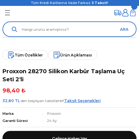
Tüm Kredi Kartlarına Vade Farksız
3
Taksit!
ARA
Tüm Özellikler
Ürün Açıklaması
Proxxon 28270 Silikon Karbür Taşlama Uç
Seti 2'li
98,40 ₺
32,80 TL
den başlayan taksitlerle!!
Taksit Seçenekleri
Marka
Proxxon
Garanti Süresi
24 Ay
Gelince Haber Ver