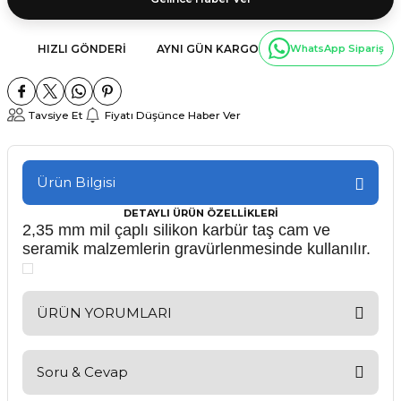
HIZLI GÖNDERI
AYNI GÜN KARGO
WhatsApp Sipariş
Tavsiye Et
Fiyatı Düşünce Haber Ver
Ürün Bilgisi
DETAYLI ÜRÜN ÖZELLİKLERİ
2,35 mm mil çaplı silikon karbür taş cam ve
seramik malzemlerin gravürlenmesinde kullanılır.
ÜRÜN YORUMLARI
Soru & Cevap
Bu ürüne ilk yorumu siz yapın!