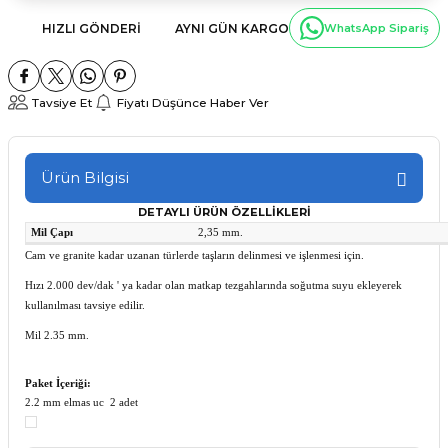
HIZLI GÖNDERI
AYNI GÜN KARGO
WhatsApp Sipariş
Tavsiye Et
Fiyatı Düşünce Haber Ver
Ürün Bilgisi
DETAYLI ÜRÜN ÖZELLİKLERİ
Mil Çapı
2,35 mm.
Cam ve granite kadar uzanan türlerde taşların delinmesi ve işlenmesi için.
Hızı 2.000 dev/dak ' ya kadar olan matkap tezgahlarında soğutma suyu ekleyerek
kullanılması tavsiye edilir.
Mil 2.35 mm.
Paket İçeriği:
2.2 mm elmas uc 2 adet