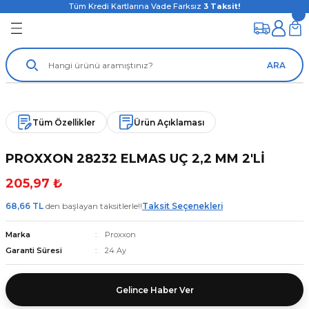
Tüm Kredi Kartlarına Vade Farksız
3
Taksit!
ARA
Tüm Özellikler
Ürün Açıklaması
PROXXON 28232 ELMAS UÇ 2,2 MM 2'Lİ
205,97 ₺
68,66 TL
den başlayan taksitlerle!!
Taksit Seçenekleri
Marka
Proxxon
Garanti Süresi
24 Ay
Gelince Haber Ver