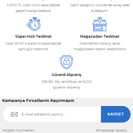
Ürün fiyatı diğer sitelerden daha pahalı.
1.000 TL üzeri tüm siparişlerde
Satın aldığınız ürünlerde kolay iade
Bu ürüne benzer farklı alternatifler olmalı.
geçerli kargo bedava
& değişim
Süper Hızlı Teslimat
Mağazadan Teslimat
Saat 16:00’a kadar ki siparişlerde
İnternetten sipariş verip
aynı gün teslimat
mağazadan teslim alabilirsiniz
Gönder
Güvenli Alışveriş
256 Bit SSL sertifikası ile %100
güvenli alışveriş
Kampanya Fırsatlarını Kaçırmayın
KAYDET
Müşteri Hizmetleri
WhatsApp Sipariş