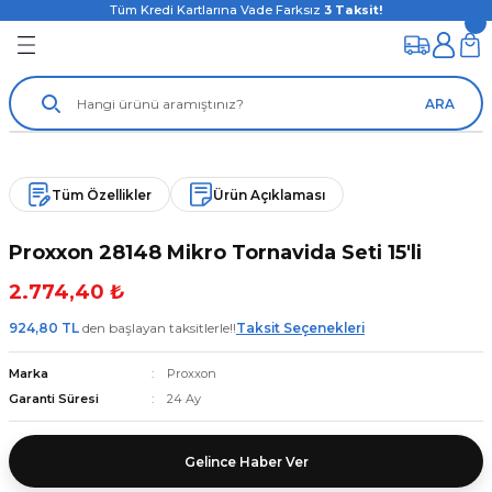
Tüm Kredi Kartlarına Vade Farksız
3
Taksit!
ARA
Tüm Özellikler
Ürün Açıklaması
Proxxon 28148 Mikro Tornavida Seti 15'li
2.774,40 ₺
924,80 TL
den başlayan taksitlerle!!
Taksit Seçenekleri
Marka
Proxxon
Garanti Süresi
24 Ay
Gelince Haber Ver