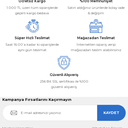
Ücretsiz Kargo
%100 Memnuniyet
Ürün fiyatı diğer sitelerden daha pahalı.
1.000 TL üzeri tüm siparişlerde
Satın aldığınız ürünlerde kolay iade
Bu ürüne benzer farklı alternatifler olmalı.
geçerli kargo bedava
& değişim
Süper Hızlı Teslimat
Mağazadan Teslimat
Saat 16:00’a kadar ki siparişlerde
İnternetten sipariş verip
aynı gün teslimat
mağazadan teslim alabilirsiniz
Gönder
Güvenli Alışveriş
256 Bit SSL sertifikası ile %100
güvenli alışveriş
Kampanya Fırsatlarını Kaçırmayın
KAYDET