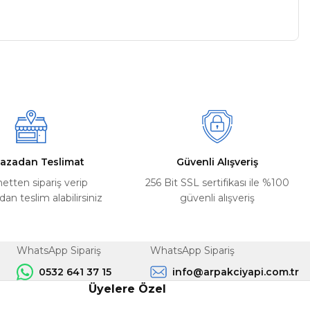
a iletebilirsiniz.
azadan Teslimat
Güvenli Alışveriş
netten sipariş verip
256 Bit SSL sertifikası ile %100
n teslim alabilirsiniz
güvenli alışveriş
WhatsApp Sipariş
WhatsApp Sipariş
0532 641 37 15
info@arpakciyapi.com.tr
Üyelere Özel