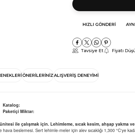
HIZLI GÖNDERI
AYN
Tavsiye Et
Fiyatı Düş
ÇENEKLERI
ÖNERILERINIZ
ALIŞVERIŞ DENEYIMI
Katalog:
Paketiçi Miktar:
r ünitesi ile çalışmak için. Lehimleme, sıcak kesim, ahşap yakma v
 ve hava beslemesi. Sert lehimle-meler için alev sıcaklığı 1,300 °C‘ye kada