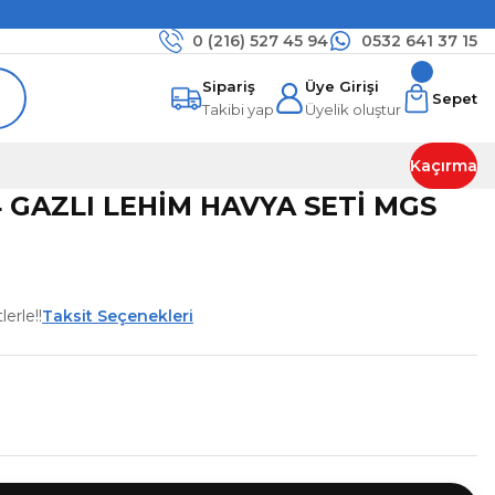
0 (216)
527 45 94
0532 641 37 15
Sipariş
Üye Girişi
Sepet
Takibi yap
Üyelik oluştur
Kaçırma
 GAZLI LEHİM HAVYA SETİ MGS
erle!!
Taksit Seçenekleri