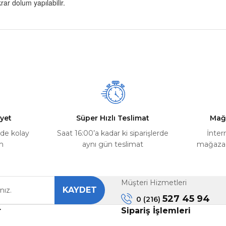
rar dolum yapılabilir.
nularda yetersiz gördüğünüz noktaları öneri formunu kullanarak tarafımız
Ürün hakkında henüz soru sorulmamış.
Bu ürüne ilk yorumu siz yapın!
Yorum Yaz
Soru Sor
yet
Süper Hızlı Teslimat
Mağ
rde kolay
Saat 16:00’a kadar ki siparişlerde
İnter
m
aynı gün teslimat
mağazada
Müşteri Hizmetleri
KAYDET
Gönder
527 45 94
0 (216)
r
Sipariş İşlemleri