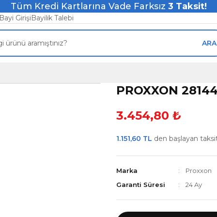
Tüm Kredi Kartlarına Vade Farksız
3
Taksit!
Bayi Girişi
Bayilik Talebi
ARA
PROXXON 28144
3.454,80 ₺
1.151,60 TL
den başlayan taksitl
Marka
Proxxon
Garanti Süresi
24 Ay