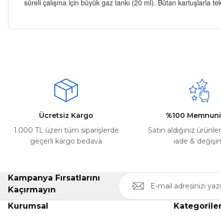
süreli çalışma için büyük gaz tankı (20 ml). Bütan kartuşlarla tek
Bu ürünün fiyat bilgisi, resim, ürün açıklamalarında ve diğer ko
Kargom ne aşamada lütfen bilgi verin, size ulaşamıyorum.
Görüş ve önerileriniz için teşekkür ederiz.
Mehmet Kayış | 17/02/2026
Ürün resmi kalitesiz, bozuk veya görüntülenemiyor.
Deneyimini Paylaş
Ürün açıklamasında eksik bilgiler bulunuyor.
Ürün bilgilerinde hatalar bulunuyor.
Ürün fiyatı diğer sitelerden daha pahalı.
Ücretsiz Kargo
%100 Memnuni
Bu ürüne benzer farklı alternatifler olmalı.
1.000 TL üzeri tüm siparişlerde
Satın aldığınız ürünle
geçerli kargo bedava
iade & değişi
Kampanya Fırsatlarını
Kaçırmayın
Kurumsal
Kategorile