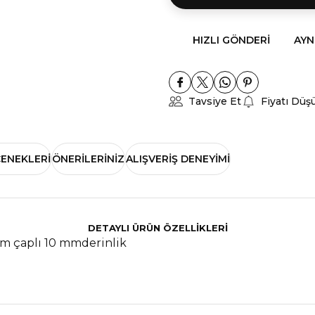
HIZLI GÖNDERI
AYN
Tavsiye Et
Fiyatı Düş
ÇENEKLERI
ÖNERILERINIZ
ALIŞVERIŞ DENEYIMI
DETAYLI ÜRÜN ÖZELLİKLERİ
mm çaplı 10 mmderinlik
nularda yetersiz gördüğünüz noktaları öneri formunu kullanarak tarafımız