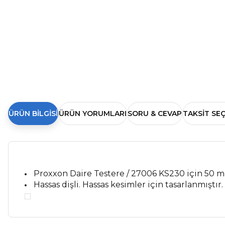
ÜRÜN BILGISI
ÜRÜN YORUMLARI
SORU & CEVAP
TAKSIT SE
Proxxon Daire Testere / 27006 KS230 için 50 
Hassas dişli. Hassas kesimler için tasarlanmıştır.
Bu ürünün fiyat bilgisi, resim, ürün açıklamalarında ve diğer ko
Kargom ne aşamada lütfen bilgi verin, size ulaşamıyorum.
Görüş ve önerileriniz için teşekkür ederiz.