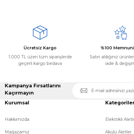
Mehmet Kayış | 17/02/2026
Ürün resmi kalitesiz, bozuk veya görüntülenemiyor.
Deneyimini Paylaş
Ürün açıklamasında eksik bilgiler bulunuyor.
Ürün bilgilerinde hatalar bulunuyor.
Ürün fiyatı diğer sitelerden daha pahalı.
Ücretsiz Kargo
%100 Memnuni
Bu ürüne benzer farklı alternatifler olmalı.
1.000 TL üzeri tüm siparişlerde
Satın aldığınız ürünle
geçerli kargo bedava
iade & değişi
Kampanya Fırsatlarını
Kaçırmayın
Kurumsal
Kategorile
Hakkımızda
Elektrikli Aletl
Mağazamız
Akülü Aletler