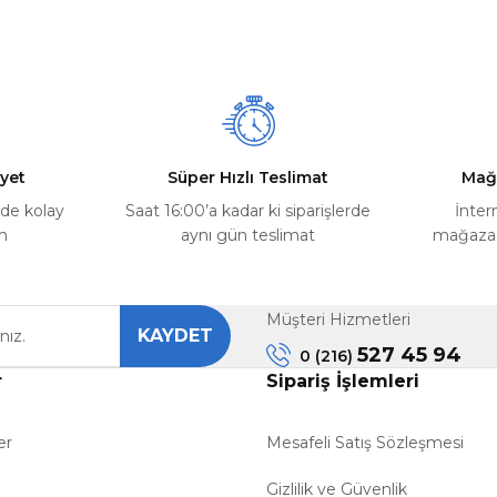
Ürün hakkında henüz soru sorulmamış.
Bu ürüne ilk yorumu siz yapın!
Yorum Yaz
Soru Sor
yet
Süper Hızlı Teslimat
Mağ
rde kolay
Saat 16:00’a kadar ki siparişlerde
İnter
m
aynı gün teslimat
mağazada
Müşteri Hizmetleri
KAYDET
Gönder
527 45 94
0 (216)
r
Sipariş İşlemleri
er
Mesafeli Satış Sözleşmesi
Gizlilik ve Güvenlik