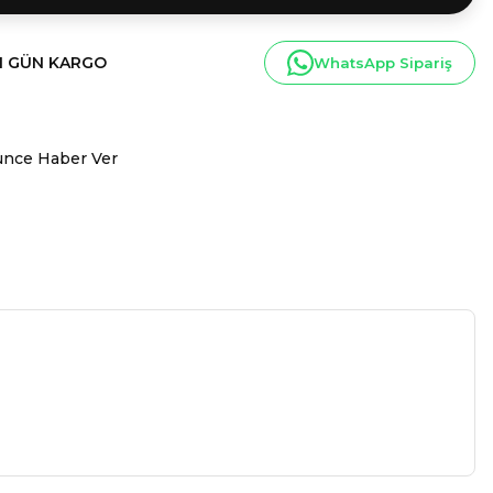
I GÜN KARGO
WhatsApp Sipariş
ünce Haber Ver
a iletebilirsiniz.