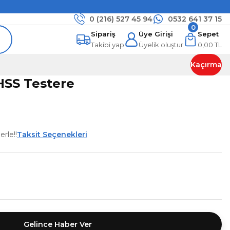
0 (216)
527 45 94
0532 641 37 15
0
Sipariş
Üye Girişi
Sepet
Takibi yap
Üyelik oluştur
0,00 TL
Kaçırma
HSS Testere
rle!!
Taksit Seçenekleri
Gelince Haber Ver