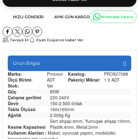
HIZLI GÖNDERI
AYNI GÜN KARGO
WhatsApp Sipariş
Tavsiye Et
Fiyatı Düşünce Haber Ver
Ürün Bilgisi
Marka:
Proxxon
Katalog:
PROX27088
Ölçü Birimi:
ADT
Paketiçi Miktar:
1.0 ADT
Stok:
Var
Güç
85W
Çalışma gerilimi
220-240V
Devir
150-2.500 d/dak
Tabla Ölçüsü
160x160mm
Ağırlık
2.000g Kg
Sert ahşap:4mm, Yumuşak ahşap:10mm,
Kesme Kapasitesi
Plastik:4mm, Metal:2mm
Kullanım Alanları :
Maket, oyuncak yapımı, modelciler,
tasarımcılar için uygundur.