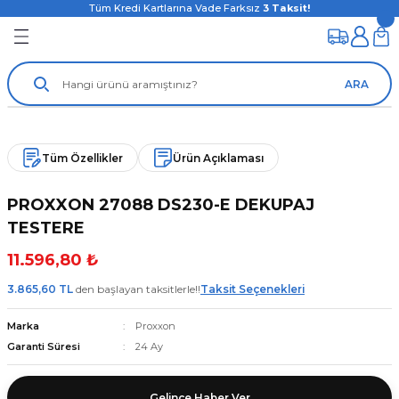
Tüm Kredi Kartlarına Vade Farksız
3
Taksit!
ARA
Tüm Özellikler
Ürün Açıklaması
PROXXON 27088 DS230-E DEKUPAJ
TESTERE
11.596,80 ₺
3.865,60 TL
den başlayan taksitlerle!!
Taksit Seçenekleri
Marka
Proxxon
Garanti Süresi
24 Ay
Gelince Haber Ver