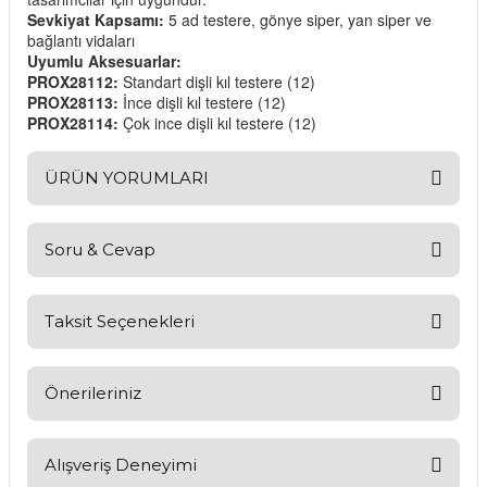
Sevkiyat Kapsamı:
5 ad testere, gönye siper, yan siper ve
bağlantı vidaları
Uyumlu Aksesuarlar:
PROX28112:
Standart dişli kıl testere (12)
PROX28113:
İnce dişli kıl testere (12)
PROX28114:
Çok ince dişli kıl testere (12)
ÜRÜN YORUMLARI
Soru & Cevap
Bu ürüne ilk yorumu siz yapın!
Yorum Yaz
Taksit Seçenekleri
Ürün hakkında henüz soru sorulmamış.
Soru Sor
Önerileriniz
Bu ürünün fiyat bilgisi, resim, ürün açıklamalarında ve diğer
konularda yetersiz gördüğünüz noktaları öneri formunu
Alışveriş Deneyimi
kullanarak tarafımıza iletebilirsiniz.