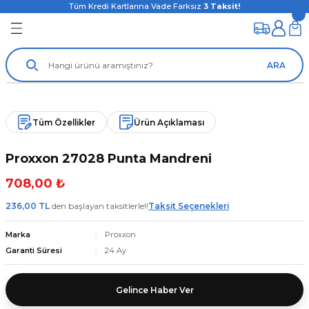
Tüm Kredi Kartlarına Vade Farksız
3
Taksit!
ARA
Tüm Özellikler
Ürün Açıklaması
Proxxon 27028 Punta Mandreni
708,00 ₺
236,00 TL
den başlayan taksitlerle!!
Taksit Seçenekleri
Marka
Proxxon
Garanti Süresi
24 Ay
Gelince Haber Ver