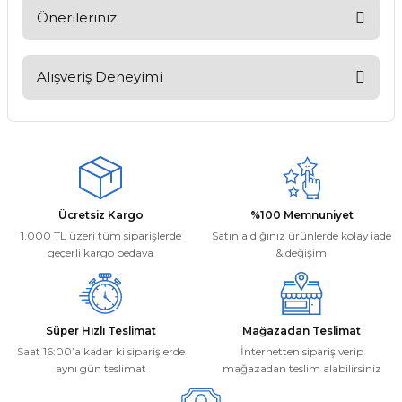
Soru Sor
Önerileriniz
Bu ürünün fiyat bilgisi, resim, ürün açıklamalarında ve diğer
konularda yetersiz gördüğünüz noktaları öneri formunu
Alışveriş Deneyimi
kullanarak tarafımıza iletebilirsiniz.
Görüş ve önerileriniz için teşekkür ederiz.
Kargom ne aşamada lütfen bilgi
verin, size ulaşamıyorum.
Ürün resmi kalitesiz, bozuk veya görüntülenemiyor.
Mehmet Kayış | 17/02/2026
Ürün açıklamasında eksik bilgiler bulunuyor.
Ürün bilgilerinde hatalar bulunuyor.
Deneyimini Paylaş
Ücretsiz Kargo
%100 Memnuniyet
Ürün fiyatı diğer sitelerden daha pahalı.
1.000 TL üzeri tüm siparişlerde
Satın aldığınız ürünlerde kolay iade
Bu ürüne benzer farklı alternatifler olmalı.
geçerli kargo bedava
& değişim
Süper Hızlı Teslimat
Mağazadan Teslimat
Saat 16:00’a kadar ki siparişlerde
İnternetten sipariş verip
aynı gün teslimat
mağazadan teslim alabilirsiniz
Gönder