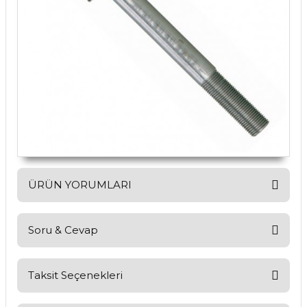
ÜRÜN YORUMLARI
Soru & Cevap
Bu ürüne ilk yorumu siz yapın!
Yorum Yaz
Taksit Seçenekleri
Ürün hakkında henüz soru sorulmamış.