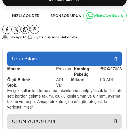
HIZLI GÖNDERI
SPONSOR ÜRÜN
WhatsApp Sipariş
Tavsiye Et
Fiyatı Düşünce Haber Ver
Ürün Bilgisi
Marka:
Proxxon
Katalog:
PROX27023
Paketiçi
Ölçü Birimi:
ADT
Miktar:
1.0 ADT
Stok:
Var
En çok kullanılan tornalama takımlarına sahip yüksek kaliteli bir
set: kordon çekme takımı, oluklu keski 3mm ve 6.4mm, ayırma
takımı ve raspa. Ahşap bir kutu içine düzgün bir şekilde
yerleştirilmiştir
ÜRÜN YORUMLARI