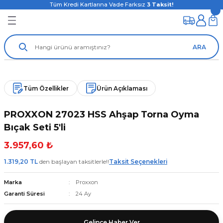
Tüm Kredi Kartlarına Vade Farksız
3
Taksit!
ARA
Tüm Özellikler
Ürün Açıklaması
PROXXON 27023 HSS Ahşap Torna Oyma
Bıçak Seti 5'li
3.957,60 ₺
1.319,20 TL
den başlayan taksitlerle!!
Taksit Seçenekleri
Marka
Proxxon
Garanti Süresi
24 Ay
Gelince Haber Ver