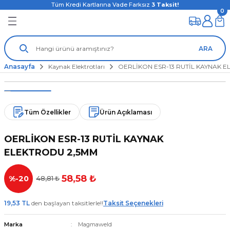
Tüm Kredi Kartlarına Vade Farksız
3
Taksit!
0
ARA
Anasayfa
Kaynak Elektrotları
OERLİKON ESR-13 RUTİL KAYNAK 
Tüm Özellikler
Ürün Açıklaması
OERLİKON ESR-13 RUTİL KAYNAK
ELEKTRODU 2,5MM
58,58 ₺
%-20
48,81 ₺
19,53 TL
den başlayan taksitlerle!!
Taksit Seçenekleri
Marka
Magmaweld