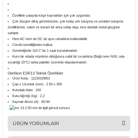
Özellikle yatayda köşe kaynakları için çok uygundur.
Çok düzgün dikiş görüntüsüne, çok kolay ark tutuşma ve yeniden tutuşma
özelliklerine, sakin ve kararlı bir arka sahip olup, ince damlalı metal geçişine
sahiptir.
Hem AC hem de DC de aynı rahatlıkta kullanılabilir.
Cürufu kendiliğinden kalkar.
Gerektiğinde 110 C°de 1 saat kurutulmalıdır.
Kuru bir odada mümkün olduğunca sabit bir sıcaklıkta (Bağıl nem %50, oda
sıcaklığı 20°C) tahta paletler üzerinde depolanmalıdır.
Oerlikon ESR13 Teknik Özellikler
Ürün Kodu : 1113010W01
Çap x Uzunluk (mm) : 2.50 x 350
Kutudaki Adet : 100
Kutu Ağırlığı (kg) : 2,2
Kaynak Akımı (A) : 60-90
,
ÜRÜN YORUMLARI