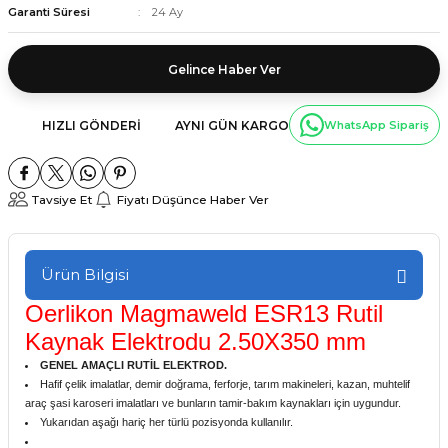
Garanti Süresi
24 Ay
Gelince Haber Ver
HIZLI GÖNDERI
AYNI GÜN KARGO
WhatsApp Sipariş
Tavsiye Et
Fiyatı Düşünce Haber Ver
Ürün Bilgisi
Oerlikon Magmaweld ESR13 Rutil
Kaynak Elektrodu 2.50X350 mm
GENEL AMAÇLI RUTİL ELEKTROD.
Hafif çelik imalatlar, demir doğrama, ferforje, tarım makineleri, kazan, muhtelif
araç şasi karoseri imalatları ve bunların tamir-bakım kaynakları için uygundur.
Yukarıdan aşağı hariç her türlü pozisyonda kullanılır.