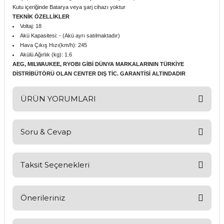
Kutu içeriğinde Batarya veya şarj cihazı yoktur
TEKNİK ÖZELLİKLER
Voltaj: 18
Akü Kapasitesi: - (Akü ayrı satılmaktadır)
Hava Çıkış Hızı(km/h): 245
Akülü Ağırlık (kg): 1.6
AEG, MILWAUKEE, RYOBI GİBİ DÜNYA MARKALARININ TÜRKİYE
DİSTRİBÜTÖRÜ OLAN CENTER DIŞ TİC. GARANTİSİ ALTINDADIR
ÜRÜN YORUMLARI
Soru & Cevap
Bu ürüne ilk yorumu siz yapın!
Yorum Yaz
Taksit Seçenekleri
Ürün hakkında henüz soru sorulmamış.
Soru Sor
Önerileriniz
Bu ürünün fiyat bilgisi, resim, ürün açıklamalarında ve diğer