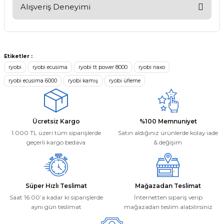
konularda yetersiz gördüğünüz noktaları öneri formunu
Alışveriş Deneyimi
kullanarak tarafımıza iletebilirsiniz.
Görüş ve önerileriniz için teşekkür ederiz.
Kargom ne aşamada lütfen bilgi
verin, size ulaşamıyorum.
Ürün resmi kalitesiz, bozuk veya görüntülenemiyor.
Mehmet Kayış | 17/02/2026
Etiketler :
Ürün açıklamasında eksik bilgiler bulunuyor.
ryobi
ryobi ecusima
ryobi tt power 8000
ryobi naxo
Ürün bilgilerinde hatalar bulunuyor.
ryobi ecusima 6000
ryobi kamış
ryobi üfleme
Deneyimini Paylaş
Ürün fiyatı diğer sitelerden daha pahalı.
Bu ürüne benzer farklı alternatifler olmalı.
Ücretsiz Kargo
%100 Memnuniyet
1.000 TL üzeri tüm siparişlerde
Satın aldığınız ürünlerde kolay iade
geçerli kargo bedava
& değişim
Gönder
Süper Hızlı Teslimat
Mağazadan Teslimat
Saat 16:00’a kadar ki siparişlerde
İnternetten sipariş verip
aynı gün teslimat
mağazadan teslim alabilirsiniz