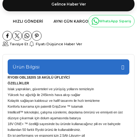
Gelince Haber Ver
HIZLI GÖNDERI
AYNI GÜN KARGO
WhatsApp Sipariş
Tavsiye Et
Fiyatı Düşünce Haber Ver
Ürün Bilgisi
RYOBI OBL1820S 18 AKÜLÜ ÜFLEYİCİ
ÖZELLİKLER
Islak yaprakları, güverteleri ve yürüyüş yollarını temizleyin
Yüksek hız ağızlığı ile 245km/s hava akışı sağlar
Kolaylık sağlayan kablosuz ve hafif tasarımı ile hızlı temizleme
Konforlu kavrama için patentli GripZone ™ tutamak
Intellicell™ teknolojisi, çalışma sürelerini, depolama ömrünü ve emniyeti en üst
düzeye çıkarmak için dolum aşamasında batarya
18V ONE+ ™ özelliği sayesinde bu üründe kullanacağınız pili ev ve bahçede
kullanılan 50 farklı Ryobi ürünü ile kullanabilirsiniz.
En iyi performans ve ergonomi için 2.5Ah Lityum+ pil