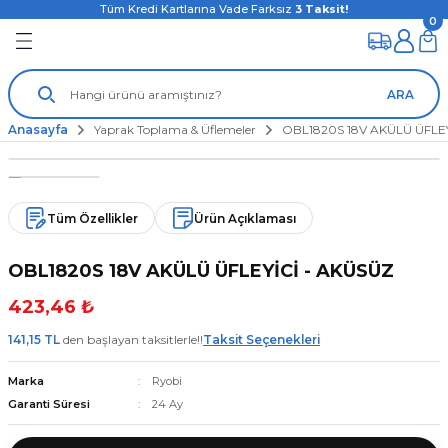
Tüm Kredi Kartlarına Vade Farksız
3
Taksit!
0
ARA
Anasayfa
Yaprak Toplama & Üflemeler
OBL1820S 18V AKÜLÜ ÜFLEY
Tüm Özellikler
Ürün Açıklaması
OBL1820S 18V AKÜLÜ ÜFLEYİCİ - AKÜSÜZ
423,46 ₺
141,15 TL
den başlayan taksitlerle!!
Taksit Seçenekleri
Marka
Ryobi
Garanti Süresi
24 Ay