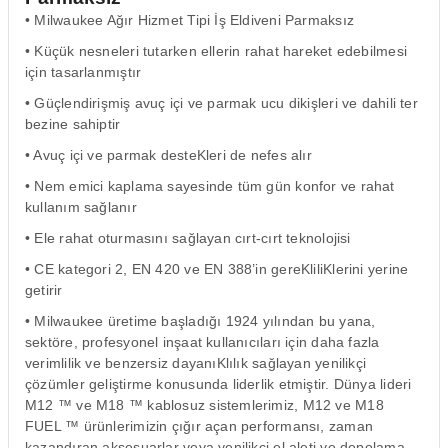
• Milwaukee Ağır Hizmet Tipi İş Eldiveni Parmaksız
• Küçük nesneleri tutarken ellerin rahat hareket edebilmesi
için tasarlanmıştır
• Güçlendirişmiş avuç içi ve parmak ucu dikişleri ve dahili ter
bezine sahiptir
• Avuç içi ve parmak desteKleri de nefes alır
• Nem emici kaplama sayesinde tüm gün konfor ve rahat
kullanım sağlanır
• Ele rahat oturmasını sağlayan cırt-cırt teknolojisi
• CE kategori 2, EN 420 ve EN 388’in gereKliliKlerini yerine
getirir
• Milwaukee üretime başladığı 1924 yılından bu yana,
sektöre, profesyonel inşaat kullanıcıları için daha fazla
verimlilik ve benzersiz dayanıKlılık sağlayan yenilikçi
çözümler geliştirme konusunda liderlik etmiştir. Dünya lideri
M12 ™ ve M18 ™ kablosuz sistemlerimiz, M12 ve M18
FUEL ™ ürünlerimizin çığır açan performansı, zaman
kazandıran aksesuarlar veya yenilikçi el aleti ve depolama