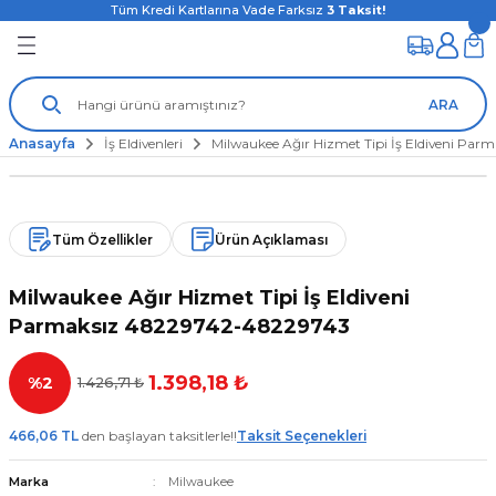
Tüm Kredi Kartlarına Vade Farksız
3
Taksit!
ARA
Anasayfa
İş Eldivenleri
Milwaukee Ağır Hizmet Tipi İş Eldiveni Pa
Tüm Özellikler
Ürün Açıklaması
Milwaukee Ağır Hizmet Tipi İş Eldiveni
Parmaksız 48229742-48229743
1.398,18 ₺
%2
1.426,71 ₺
466,06 TL
den başlayan taksitlerle!!
Taksit Seçenekleri
Marka
Milwaukee