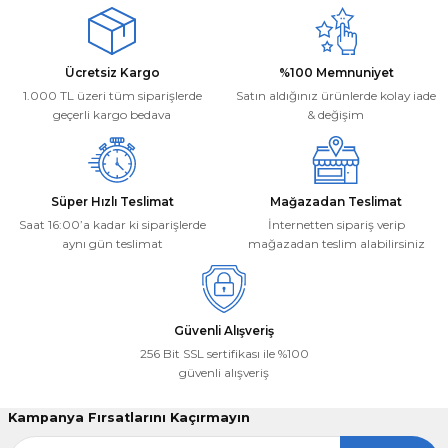
Mehmet Kayış | 17/02/2026
Ürün açıklamasında eksik bilgiler bulunuyor.
Ürün bilgilerinde hatalar bulunuyor.
Deneyimini Paylaş
Ücretsiz Kargo
%100 Memnuniyet
Ürün fiyatı diğer sitelerden daha pahalı.
1.000 TL üzeri tüm siparişlerde
Satın aldığınız ürünlerde kolay iade
Bu ürüne benzer farklı alternatifler olmalı.
geçerli kargo bedava
& değişim
Süper Hızlı Teslimat
Mağazadan Teslimat
Saat 16:00’a kadar ki siparişlerde
İnternetten sipariş verip
aynı gün teslimat
mağazadan teslim alabilirsiniz
Gönder
Güvenli Alışveriş
256 Bit SSL sertifikası ile %100
güvenli alışveriş
Kampanya Fırsatlarını Kaçırmayın