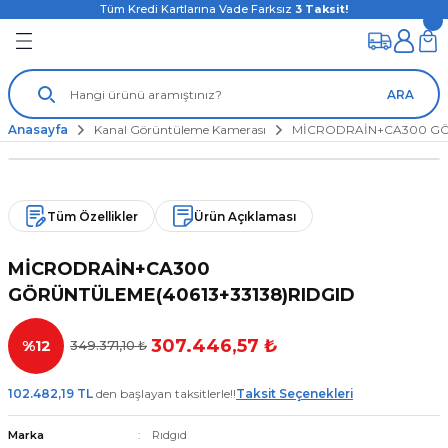
Tüm Kredi Kartlarına Vade Farksız
3
Taksit!
ARA
Anasayfa
Kanal Görüntüleme Kamerası
MİCRODRAİN+CA300 GÖR
Tüm Özellikler
Ürün Açıklaması
MİCRODRAİN+CA300
GÖRÜNTÜLEME(40613+33138)RIDGID
307.446,57 ₺
%12
349.371,10 ₺
102.482,19 TL
den başlayan taksitlerle!!
Taksit Seçenekleri
Marka
Rıdgıd