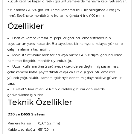
küçük çaplı ve kapalı dirsekli görüntülemelerde manevra kabiliyeti sağlar.
* Bir micro CA-350 görüntüleme kamerası ile kullanıldığında 3 inç (75
mm). SeeSnake monitörü ile kullanıldığında 4 inç (100 mm).
Özellikler
Hafif ve kompakt tasarım, popüler görüntüleme sistemlerinin
boyutunun yarısı kadardır. Bu sayede de bir kamyona kolayca yüklenip
çalışma alanına taşınabilir.
Mevcut SeeSnake monitörleri veya micro CA-350 dijital görüntüleme
kamerası ile çoklu monitör uyumluluğu.
Uzun kullanım ömrü sağlayacak şekilde, sertleştirilmiş paslanmaz
çelik kamera kafası yay tertibatı ve ayrıca sıra dışı görüntüleme için
yüksek yoğunluklu kamera ışıklarıyla donatılmış dayanıklı ve güvenilir
yapı.
Tuvalet S kıvrımları ile P tipi dirsekler gibi dar dönüşlerde
görüntüleme için ideal.
Teknik Özellikler
D30 ve D65S Sistemi
Kamera Kafası
0,86" (22 mm)
Kablo Uzunluğu
65' (20 m)