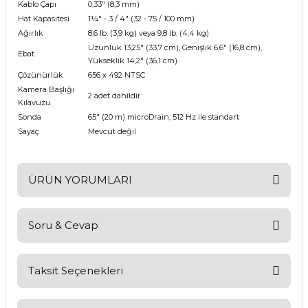
Kablo Çapı
0,33" (8,3 mm)
Hat Kapasitesi
1¼" - 3 / 4" (32 - 75 / 100 mm)
Ağırlık
8,6 lb. (3,9 kg) veya 9,8 lb. (4,4 kg)
Uzunluk 13,25" (33,7 cm), Genişlik 6,6" (16,8 cm),
Ebat
Yükseklik 14,2" (36,1 cm)
Çözünürlük
656 x 492 NTSC
Kamera Başlığı
2 adet dahildir
Kılavuzu
Sonda
65" (20 m) microDrain, 512 Hz ile standart
Sayaç
Mevcut değil
ÜRÜN YORUMLARI
Soru & Cevap
Bu ürüne ilk yorumu siz yapın!
Yorum Yaz
Taksit Seçenekleri
Ürün hakkında henüz soru sorulmamış.