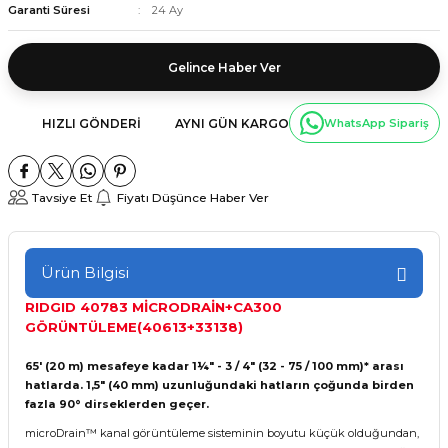
Garanti Süresi
24 Ay
Gelince Haber Ver
HIZLI GÖNDERI
AYNI GÜN KARGO
WhatsApp Sipariş
Tavsiye Et
Fiyatı Düşünce Haber Ver
Ürün Bilgisi
RIDGID 40783 MİCRODRAİN+CA300
GÖRÜNTÜLEME(40613+33138)
65' (20 m) mesafeye kadar 1¼" - 3 / 4" (32 - 75 / 100 mm)* arası
hatlarda. 1,5" (40 mm) uzunluğundaki hatların çoğunda birden
fazla 90° dirseklerden geçer.
microDrain™ kanal görüntüleme sisteminin boyutu küçük olduğundan,